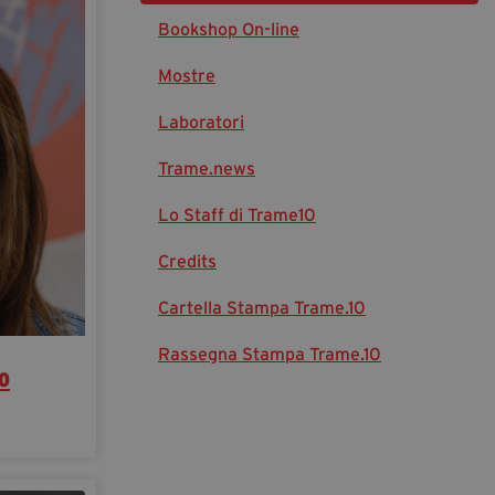
Bookshop On-line
Diventa Partner
Dona
Mostre
Laboratori
Fondazione Trame
Trame.news
Chi Siamo
Lo Staff di Trame10
Civico Trame
#Trameascuola
Credits
Visioni Civiche
Cartella Stampa Trame.10
Mostra 3D - Visioni Civiche
Il Diritto di Essere
Rassegna Stampa Trame.10
o
Archivio Storico
Contatti