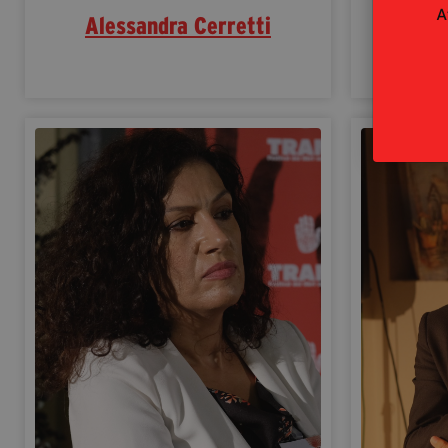
A
Alessandra Cerretti
Ant