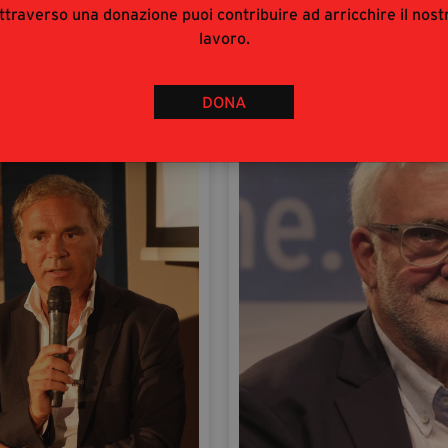
ttraverso una donazione puoi contribuire ad arricchire il nost
onio Chieffallo
Danilo Chirico
lavoro.
DONA