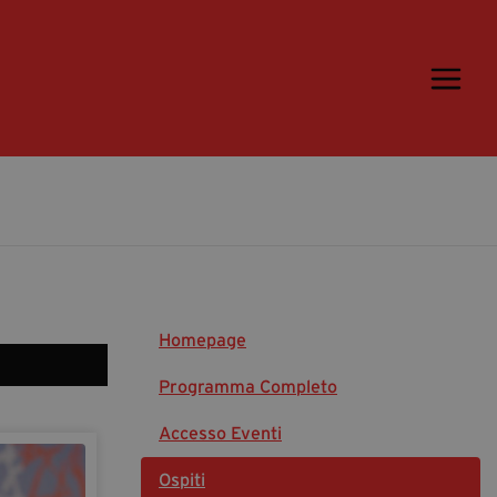
Trame.15
Programma
Ospiti
Libri
Media & Press
News & Kit
Homepage
Accrediti Stampa
Cartella Stampa
Programma Completo
Rassegna Stampa
Accesso Eventi
Ospiti
Partecipa