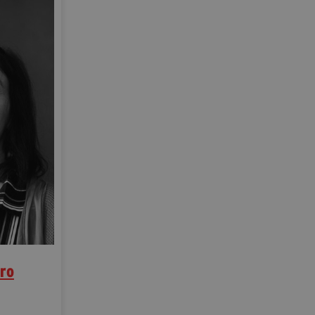
segreteria@tramefestival.it
info@tramefestival.it
+39 346 954 4078
ro