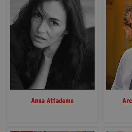
Anna Attademo
Arc