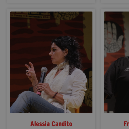
Alessia Candito
F