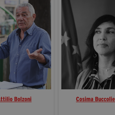
ttilio Bolzoni
Cosima Buccolie