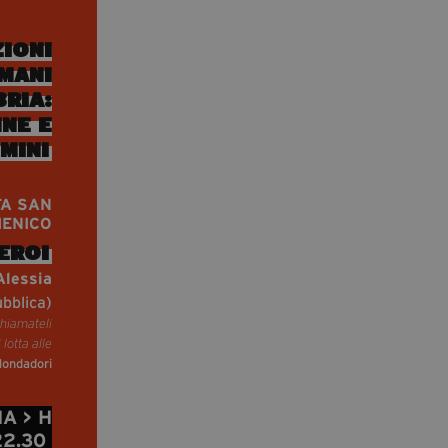
IONI
MANI
BRIA:
NNE E
MINI
TA SAN
ENICO
EROI
Alessia
ubblica)
hiamateli
 lotta alle
ondadori
A > H
22.30