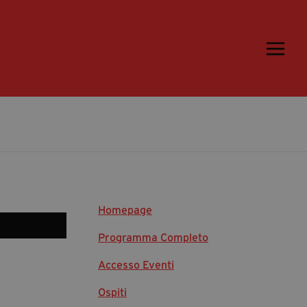
Trame.15
Programma
Ospiti
Libri
Media & Press
News & Kit
Homepage
Accrediti Stampa
Cartella Stampa
Programma Completo
Rassegna Stampa
Accesso Eventi
Ospiti
Partecipa