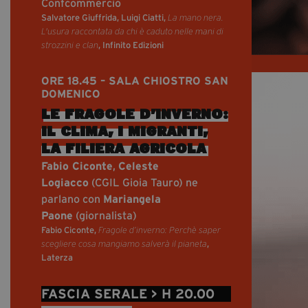
Confcommercio
Salvatore Giuffrida, Luigi Ciatti,
La mano nera.
L'usura raccontata da chi è caduto nelle mani di
, Infinito Edizioni
strozzini e clan
ORE 18.45 – SALA CHIOSTRO SAN
DOMENICO
LE FRAGOLE D’INVERNO:
IL CLIMA, I MIGRANTI,
LA FILIERA AGRICOLA
Fabio Ciconte
,
Celeste
Logiacco
(CGIL Gioia Tauro) ne
parlano con
Mariangela
Paone
(giornalista)
Fabio Ciconte,
Fragole d’inverno: Perchè saper
,
scegliere cosa mangiamo salverà il pianeta
Laterza
FASCIA SERALE > H 20.00