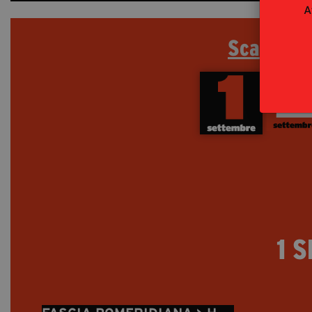
A
Scarica I
Foc
Focus first slide
1 