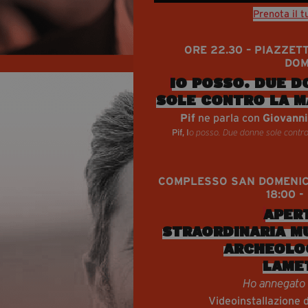
Prenota il t
ORE 22.30 – PIAZZET
DOM
IO POSSO. DUE D
SOLE CONTRO LA M
Pif
ne parla con
Giovanni
Pif, I
o posso. Due donne sole contro
COMPLESSO SAN DOMENI
18:00 -
APER
STRAORDINARIA M
ARCHEOLO
LAME
Ho annegato 
Videoinstallazione 