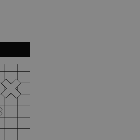
segreteria@tramefestival.it
info@tramefestival.it
+39 346 954 4078