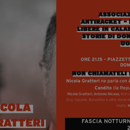
ASSOCIAZ
ANTIRACKET - 
LIBERE IN CALA
STORIE DI DO
UO
ORE 21.15 – PIAZZET
DOM
NON CHIAMATELI 
Nicola Gratteri
ne parla con
Candito
(la Rep
Nicola Gratteri, Antonio Nicaso,
Non c
Eroi. Falcone, Borsellino e altre storie di
M
mafie,
FASCIA NOTTURN