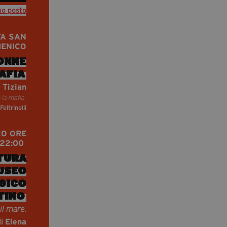
uo posto
TA SAN
ENICO
ONNE
AFIA
 Tizian
 la mafia,
Feltrinelli
CO ORE
 22:00
TURA
USEO
GICO
TINO
il mare.
di
Elena