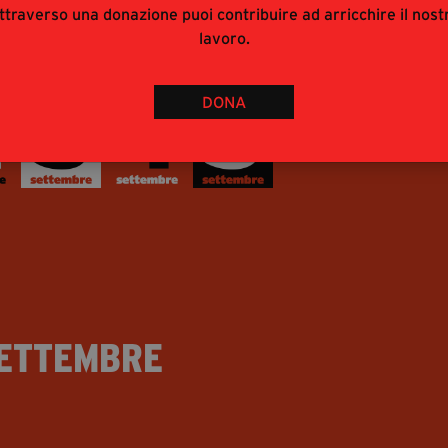
ttraverso una donazione puoi contribuire ad arricchire il nost
lavoro.
l programma in PDF
DONA
us second slide
Focus third slide
Focus fourth slide
Focus fourth slide
SETTEMBRE