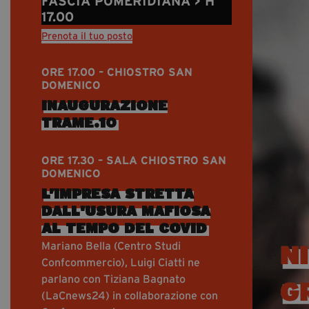
FASCIA POMERIDIANA > H
17.00
Prenota il tuo posto
ORE 17.00 – CHIOSTRO SAN
DOMENICO
INAUGURAZIONE
TRAME.10
ORE 17.30 – SALA CHIOSTRO SAN
DOMENICO
L’IMPRESA STRETTA
DALL'USURA MAFIOSA
AL TEMPO DEL COVID
Mariano Bella (Centro Studi
Confcommercio), Luigi Ciatti ne
parlano con Tiziana Bagnato
(LaCnews24) in collaborazione con