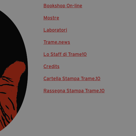
Bookshop On-line
Diventa Partner
Mostre
Dona
Laboratori
Fondazione Trame
Trame.news
Chi Siamo
Lo Staff di Trame10
Civico Trame
Credits
#Trameascuola
Visioni Civiche
Cartella Stampa Trame.10
Mostra 3D - Visioni Civiche
Rassegna Stampa Trame.10
Il Diritto di Essere
Archivio Storico
Contatti