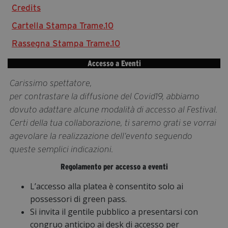
Credits
Diventa Partner
Cartella Stampa Trame.10
Dona
Rassegna Stampa Trame.10
Accesso a Eventi
Fondazione Trame
Carissimo spettatore,
Chi Siamo
per contrastare la diffusione del Covid19, abbiamo
Civico Trame
dovuto adattare alcune modalità di accesso al Festival.
#Trameascuola
Certi della tua collaborazione, ti saremo grati se vorrai
Visioni Civiche
agevolare la realizzazione dell’evento seguendo
Mostra 3D - Visioni Civiche
queste semplici indicazioni.
Il Diritto di Essere
Regolamento per accesso a eventi
Archivio Storico
L’accesso alla platea è consentito solo ai
possessori di green pass.
Si invita il gentile pubblico a presentarsi con
Contatti
congruo anticipo ai desk di accesso per