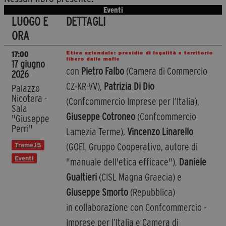
segreteria@tramefestival.it
Eventi
LUOGO E
DETTAGLI
info@tramefestival.it
ORA
+39 346 954 4078
Etica aziendale: presidio di legalità e territorio
17:00
libero dalle mafie
17 giugno
con
Pietro Falbo
(Camera di Commercio
2026
CZ-KR-VV),
Patrizia Di Dio
Palazzo
Nicotera -
(Confcommercio Imprese per l’Italia),
Sala
Giuseppe Cotroneo
(Confcommercio
"Giuseppe
Perri"
Lamezia Terme),
Vincenzo Linarello
Trame.15
(GOEL Gruppo Cooperativo, autore di
Eventi
"manuale dell'etica efficace"),
Daniele
Gualtieri
(CISL Magna Graecia) e
Giuseppe Smorto
(Repubblica)
in collaborazione con Confcommercio -
Imprese per l’Italia e Camera di