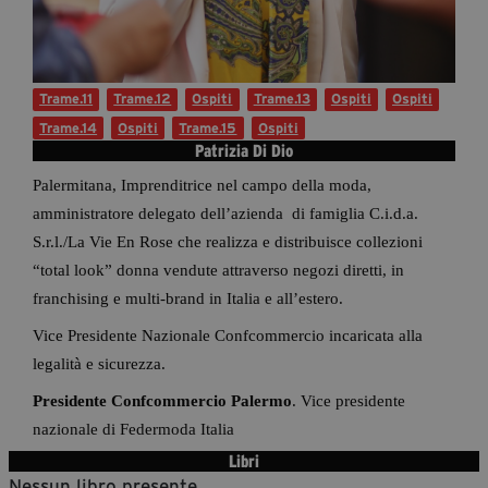
Diventa Partner
Dona
Trame.11
Trame.12
Ospiti
Trame.13
Ospiti
Ospiti
Trame.14
Ospiti
Trame.15
Ospiti
Fondazione Trame
Patrizia Di Dio
Palermitana, Imprenditrice nel campo della moda,
Chi Siamo
amministratore delegato dell’azienda di famiglia C.i.d.a.
Civico Trame
S.r.l./La Vie En Rose che realizza e distribuisce collezioni
#Trameascuola
“total look” donna vendute attraverso negozi diretti, in
Visioni Civiche
franchising e multi-brand in Italia e all’estero.
Mostra 3D - Visioni Civiche
Vice Presidente Nazionale Confcommercio incaricata alla 
Il Diritto di Essere
legalità e sicurezza.
Archivio Storico
Presidente Confcommercio Palermo
. Vice presidente 
nazionale di Federmoda Italia
Contatti
Libri
Nessun libro presente.