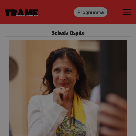
Programma
Trame.15
Programma
Scheda Ospite
Ospiti
Libri
Media & Press
News & Kit
Accrediti Stampa
Cartella Stampa
Rassegna Stampa
Partecipa