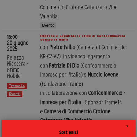
Commercio Crotone Catanzaro Vibo
Valentia
Evento
Impresa e Legalità: le sfide di Confcommercio
16:00
contro le mafie
20 giugno
con
Pietro Falbo
(Camera di Commercio
2025
KR-CZ-VV), in videocollegamento
Palazzo
Nicotera -
con
Patrizia Di Dio
(Confcommercio
Primo
Imprese per l'Italia) e
Nuccio Iovene
Nobile
(Fondazione Trame)
Trame.14
in collaborazione con
Confcommercio -
Eventi
Imprese per l’Italia
| Sponsor Trame14
e
Camera di Commercio Crotone
Catanzaro Vibo Valentia
X
Sostienici