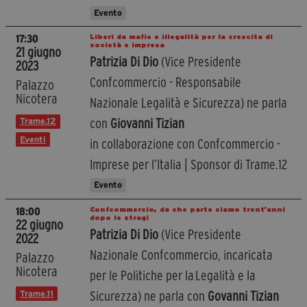
Evento
Liberi da mafie e illegalità per la crescita di
17:30
società e impresa
21 giugno
Patrizia Di Dio
(Vice Presidente
2023
Confcommercio - Responsabile
Palazzo
Nicotera
Nazionale Legalità e Sicurezza) ne parla
Trame.12
con
Giovanni Tizian
Eventi
in collaborazione con Confcommercio -
Imprese per l’Italia | Sponsor di Trame.12
Evento
Confcommercio, da che parte siamo trent’anni
18:00
dopo le stragi
22 giugno
Patrizia Di Dio
(Vice Presidente
2022
Nazionale Confcommercio, incaricata
Palazzo
Nicotera
per le Politiche per la Legalità e la
Trame.11
Sicurezza) ne parla con
Govanni Tizian