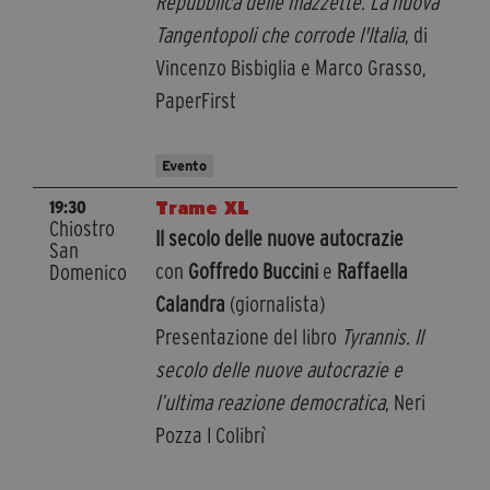
Repubblica delle mazzette. La nuova
Tangentopoli che corrode l'Italia
, di
Vincenzo Bisbiglia e Marco Grasso,
PaperFirst
Evento
Trame XL
19:30
Chiostro
Il secolo delle nuove autocrazie
San
con
Goffredo Buccini
e
Raffaella
Domenico
Calandra
(giornalista)
Presentazione del libro
Tyrannis. Il
secolo delle nuove autocrazie e
l’ultima reazione democratica
, Neri
Pozza I Colibrì