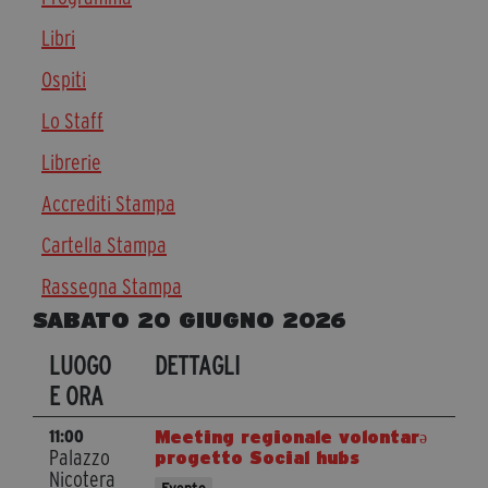
Diventa Partner
Libri
Dona
Ospiti
Lo Staff
Fondazione Trame
Librerie
Chi Siamo
Accrediti Stampa
Civico Trame
Cartella Stampa
#Trameascuola
Visioni Civiche
Rassegna Stampa
Mostra 3D - Visioni Civiche
SABATO 20 GIUGNO 2026
Il Diritto di Essere
LUOGO
DETTAGLI
Archivio Storico
E ORA
Meeting regionale volontarə
11:00
Palazzo
progetto Social hubs
Contatti
Nicotera
Evento