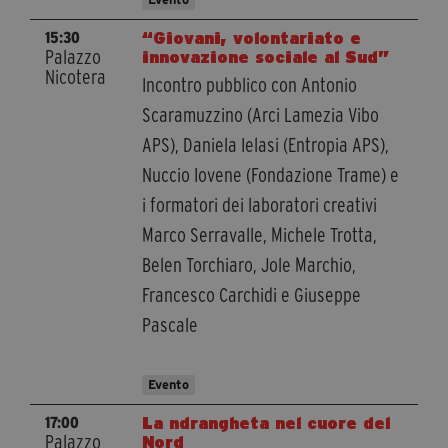
segreteria@tramefestival.it
“Giovani, volontariato e
15:30
info@tramefestival.it
Palazzo
innovazione sociale al Sud”
+39 346 954 4078
Nicotera
Incontro pubblico con Antonio
Scaramuzzino (Arci Lamezia Vibo
APS), Daniela Ielasi (Entropia APS),
Nuccio Iovene (Fondazione Trame) e
i formatori dei laboratori creativi
Marco Serravalle, Michele Trotta,
Belen Torchiaro, Jole Marchio,
Francesco Carchidi e Giuseppe
Pascale
Evento
La ndrangheta nel cuore del
17:00
Palazzo
Nord