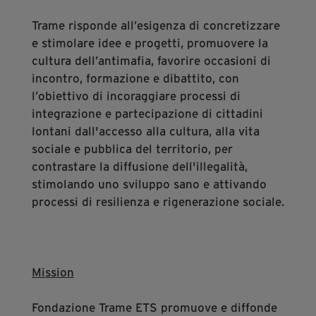
Diventa Partner
Trame risponde all’esigenza di concretizzare
Dona
e stimolare idee e progetti, promuovere la
cultura dell’antimafia, favorire occasioni di
incontro, formazione e dibattito, con
Fondazione Trame
l’obiettivo di incoraggiare processi di
integrazione e partecipazione di cittadini
Chi Siamo
lontani dall'accesso alla cultura, alla vita
Civico Trame
sociale e pubblica del territorio, per
#Trameascuola
contrastare la diffusione dell'illegalità,
Visioni Civiche
stimolando uno sviluppo sano e attivando
processi di resilienza e rigenerazione sociale.
Mostra 3D - Visioni Civiche
Il Diritto di Essere
Archivio Storico
Mission
Contatti
Fondazione Trame ETS promuove e diffonde