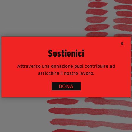
X
Sostienici
Attraverso una donazione puoi contribuire ad
arricchire il nostro lavoro.
DONA