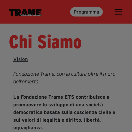
Programma
Trame.15
Programma
Chi Siamo
Ospiti
Libri
Vision
Media & Press
Fondazione Trame, con la cultura oltre il muro
News & Kit
dell’omertà.
Accrediti Stampa
Cartella Stampa
La Fondazione Trame ETS contribuisce a
Rassegna Stampa
promuovere lo sviluppo di una società
democratica basata sulla coscienza civile e
sui valori di legalità e diritto, libertà,
Partecipa
uguaglianza.