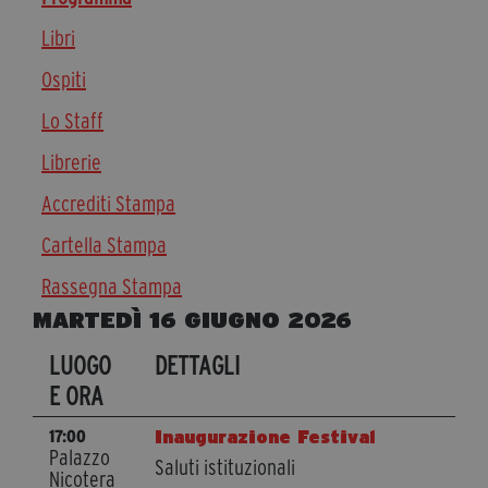
Diventa Partner
Libri
Dona
Ospiti
Lo Staff
Fondazione Trame
Librerie
Chi Siamo
Accrediti Stampa
Civico Trame
Cartella Stampa
#Trameascuola
Visioni Civiche
Rassegna Stampa
Mostra 3D - Visioni Civiche
MARTEDÌ 16 GIUGNO 2026
Il Diritto di Essere
LUOGO
DETTAGLI
Archivio Storico
E ORA
Inaugurazione Festival
17:00
Palazzo
Contatti
Saluti istituzionali
Nicotera