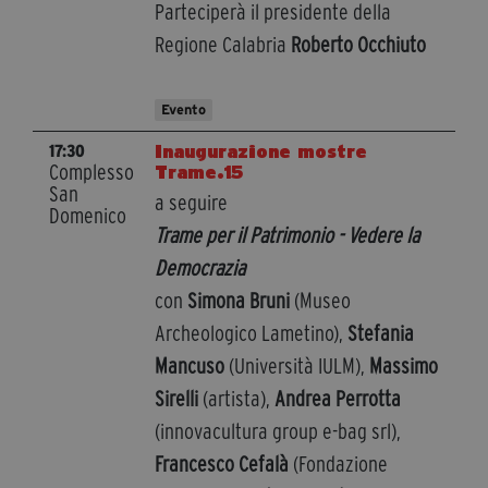
Parteciperà il presidente della
segreteria@tramefestival.it
Regione Calabria
Roberto Occhiuto
info@tramefestival.it
+39 346 954 4078
Evento
Inaugurazione mostre
17:30
Complesso
Trame.15
San
a seguire
Domenico
Trame per il Patrimonio - Vedere la
Democrazia
con
Simona Bruni
(Museo
Archeologico Lametino),
Stefania
Mancuso
(Università IULM),
Massimo
Sirelli
(artista),
Andrea Perrotta
(innovacultura group e-bag srl),
Francesco Cefalà
(Fondazione