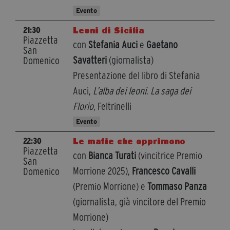
Evento
Leoni di Sicilia
21:30
Piazzetta
con
Stefania Auci
e
Gaetano
San
Savatteri
(giornalista)
Domenico
Presentazione del libro di Stefania
Auci,
L’alba dei leoni
.
La saga dei
Florio
, Feltrinelli
Evento
Le mafie che opprimono
22:30
Piazzetta
con
Bianca Turati
(vincitrice Premio
San
Morrione 2025),
Francesco Cavalli
Domenico
(Premio Morrione) e
Tommaso Panza
(giornalista, già vincitore del Premio
Morrione)