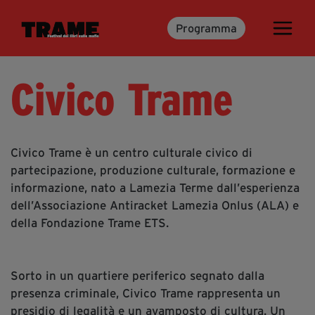
Programma
Trame.15
Programma
Civico Trame
Ospiti
Libri
Civico Trame è un centro culturale civico di
Media & Press
partecipazione, produzione culturale, formazione e
informazione, nato a Lamezia Terme dall’esperienza
News & Kit
dell’Associazione Antiracket Lamezia Onlus (ALA) e
Accrediti Stampa
della Fondazione Trame ETS.
Cartella Stampa
Rassegna Stampa
Sorto in un quartiere periferico segnato dalla
presenza criminale, Civico Trame rappresenta un
Partecipa
presidio di legalità e un avamposto di cultura. Un