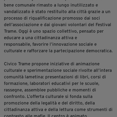
bene comunale rimasto a lungo inutilizzato e
Diventa Partner
vandalizzato è stato restituito alla città grazie a un
Dona
processo di riqualificazione promosso dai soci
dell’associazione e dai giovani volontari del Festival
Trame. Oggi è uno spazio collettivo, pensato per
Fondazione Trame
educare a una cittadinanza attiva e
responsabile, favorire l’innovazione sociale e
Chi Siamo
culturale e rafforzare la partecipazione democratica.
Civico Trame
#Trameascuola
Civico Trame propone iniziative di animazione
Visioni Civiche
culturale e sperimentazione sociale rivolte all’intera
Mostra 3D - Visioni Civiche
comunità lametina: presentazioni di libri, corsi di
Il Diritto di Essere
formazione, laboratori educativi per le scuole,
Archivio Storico
rassegne, assemblee pubbliche e momenti di
confronto. L’offerta culturale si fonda sulla
promozione della legalità e del diritto, della
cittadinanza attiva e della lettura come strumenti di
Contatti
contrasto alle mafie. Il centro è animato