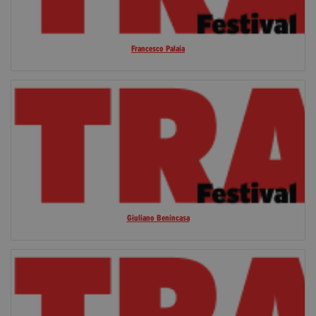
Francesco Palaia
Giuliano Benincasa