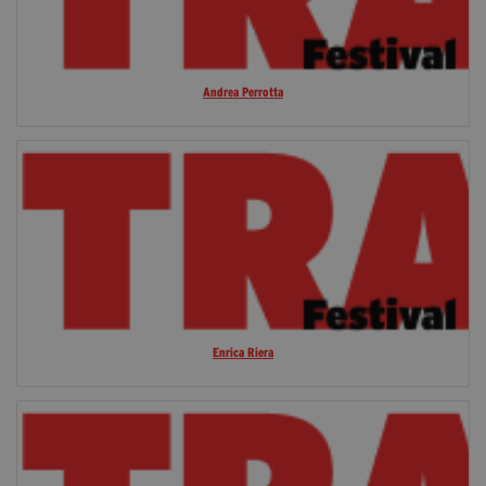
Andrea Perrotta
Enrica Riera