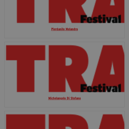
Pierdanilo Melandro
Michelangelo Di Stefano