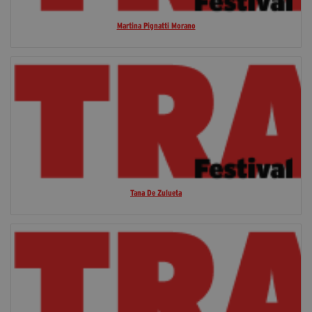
Martina Pignatti Morano
Tana De Zulueta