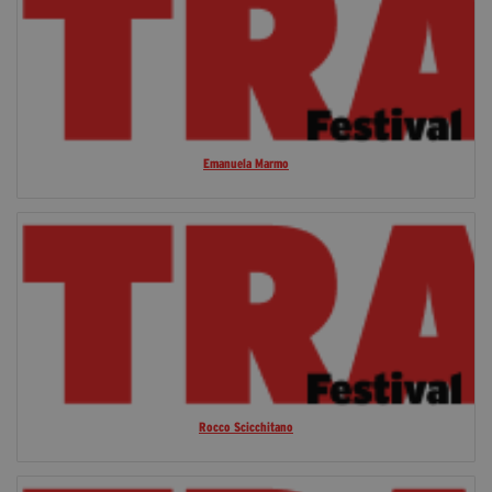
Emanuela Marmo
Rocco Scicchitano