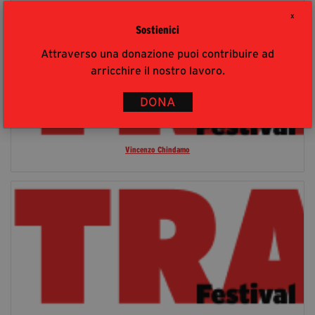
X
Sostienici
Attraverso una donazione puoi contribuire ad
arricchire il nostro lavoro.
DONA
Vincenzo Chindamo