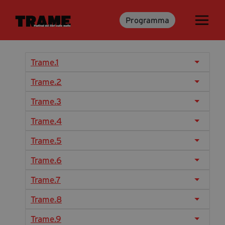
Programma
Trame.15
Programma
Ospiti
Trame.1
Libri
Trame.2
Trame.3
Media & Press
Trame.4
News & Kit
Trame.5
Accrediti Stampa
Trame.6
Cartella Stampa
Rassegna Stampa
Trame.7
Trame.8
Partecipa
Trame.9