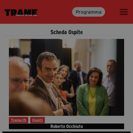
Programma
Trame.15
Programma
Scheda Ospite
Ospiti
Libri
Media & Press
News & Kit
Accrediti Stampa
Cartella Stampa
Rassegna Stampa
Trame.15
Ospiti
Roberto Occhiuto
Partecipa