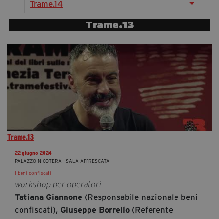
Trame.14
segreteria@tramefestival.it
info@tramefestival.it
Trame.13
+39 346 954 4078
Trame.13
22 giugno 2024
PALAZZO NICOTERA - SALA AFFRESCATA
I beni confiscati
workshop per operatori
(Responsabile nazionale beni
Tatiana Giannone
confiscati),
(Referente
Giuseppe Borrello