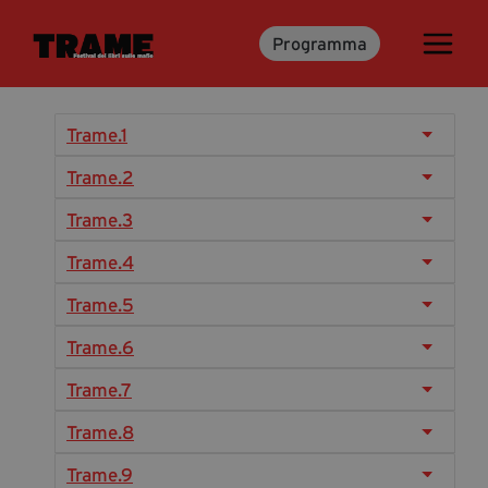
Programma
Trame.15
Programma
Ospiti
Trame.1
Libri
Trame.2
Trame.3
Media & Press
Trame.4
News & Kit
Trame.5
Accrediti Stampa
Trame.6
Cartella Stampa
Rassegna Stampa
Trame.7
Trame.8
Partecipa
Trame.9