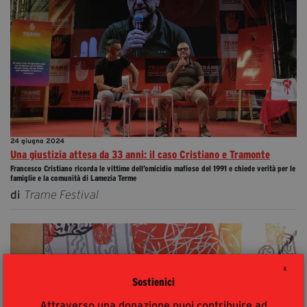
24 giugno 2024
Una giustizia attesa da 33 anni: il caso Cristiano e Tramonte
Francesco Cristiano ricorda le vittime dell’omicidio mafioso del 1991 e chiede verità per le
famiglie e la comunità di Lamezia Terme
di
Trame Festival
X
Sostienici
Attraverso una donazione puoi contribuire ad