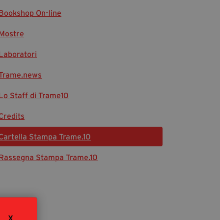
Bookshop On-line
Diventa Partner
Dona
Mostre
Laboratori
Fondazione Trame
Trame.news
Chi Siamo
Lo Staff di Trame10
Civico Trame
#Trameascuola
Credits
Visioni Civiche
Cartella Stampa Trame.10
Mostra 3D - Visioni Civiche
Il Diritto di Essere
Rassegna Stampa Trame.10
Archivio Storico
Contatti
X