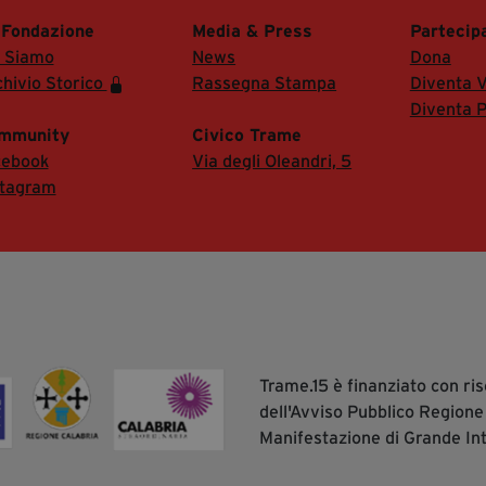
 Fondazione
Media & Press
Partecip
i Siamo
News
Dona
hivio Storico
Rassegna Stampa
Diventa V
Diventa P
mmunity
Civico Trame
cebook
Via degli Oleandri, 5
stagram
Trame.15 è finanziato con r
dell'Avviso Pubblico Regione
Manifestazione di Grande In