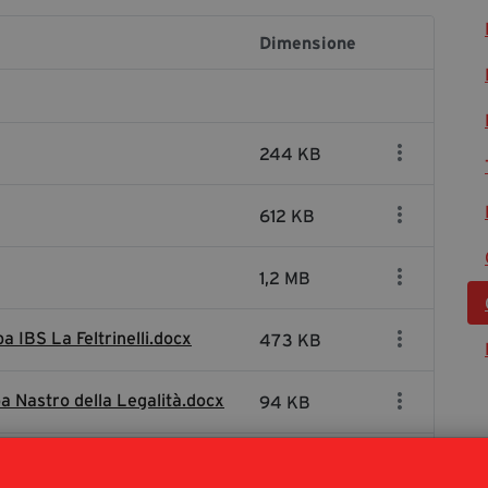
Dimensione
244 KB
612 KB
1,2 MB
a IBS La Feltrinelli.docx
473 KB
pa Nastro della Legalità.docx
94 KB
pa Trame Festival e Piazza
546 KB