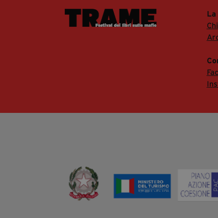
La
Ch
Arc
Co
Fa
In