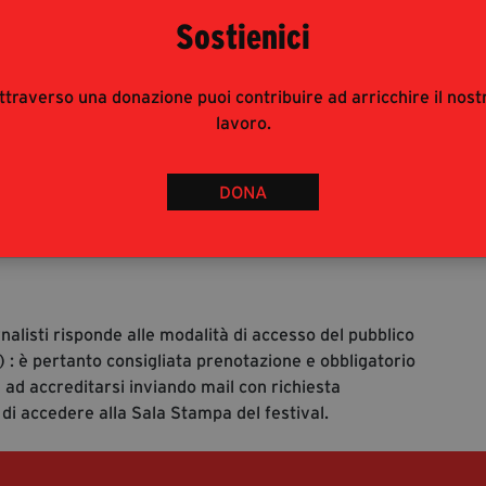
Sostienici
mpa Antiracket Lamezia.docx
27 KB
ttraverso una donazione puoi contribuire ad arricchire il nost
lavoro.
ocx
484 KB
DONA
.
1
2
Pagina
Pagina
rnalisti risponde alle modalità di accesso del pubblico
 : è pertanto consigliata prenotazione e obbligatorio
 ad accreditarsi inviando mail con richiesta
 di accedere alla Sala Stampa del festival.