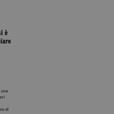
i è
iare
: una
ori
so di