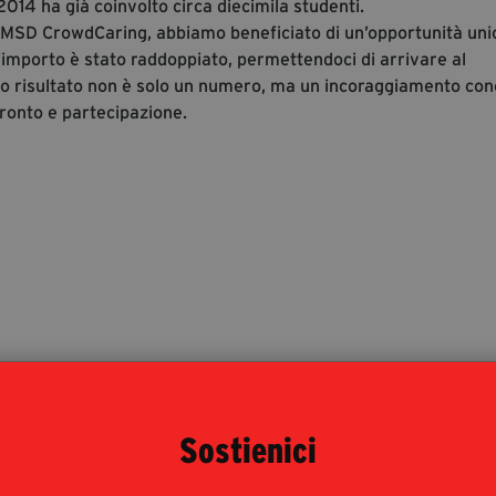
 2014 ha già coinvolto circa diecimila studenti.
i MSD CrowdCaring, abbiamo beneficiato di un’opportunità unic
’importo è stato raddoppiato, permettendoci di arrivare al
o risultato non è solo un numero, ma un incoraggiamento con
fronto e partecipazione.
Sostienici