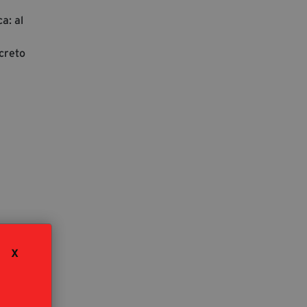
a: al
creto
X