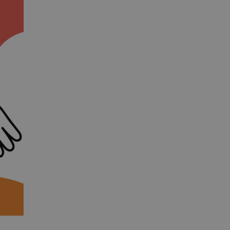
segreteria@tramefestival.it
info@tramefestival.it
+39 346 954 4078