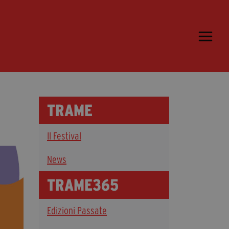
Trame.15
Programma
Ospiti
Libri
TRAME
Media & Press
Il Festival
News & Kit
Accrediti Stampa
News
Cartella Stampa
TRAME365
Rassegna Stampa
Edizioni Passate
Partecipa