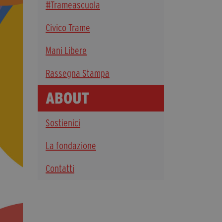
#Trameascuola
Diventa Partner
Civico Trame
Dona
Mani Libere
Fondazione Trame
Rassegna Stampa
Chi Siamo
ABOUT
Civico Trame
#Trameascuola
Sostienici
Visioni Civiche
Mostra 3D - Visioni Civiche
La fondazione
Il Diritto di Essere
Contatti
Archivio Storico
Contatti