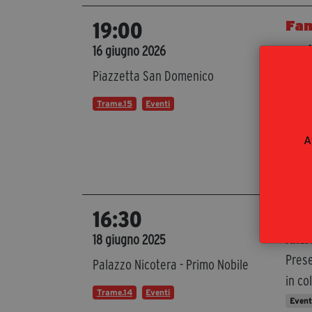
Fam
19:00
con
A
16 giugno 2026
(gior
Piazzetta San Domenico
Un sa
Trame.15
Eventi
Prese
auto
A
in co
Even
Dem
16:30
Andr
18 giugno 2025
Prese
Palazzo Nicotera - Primo Nobile
in co
Trame.14
Eventi
Even