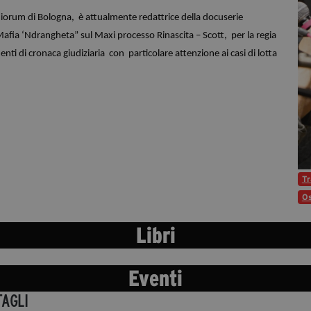
orum di Bologna,  è attualmente redattrice della docuserie 
fia ‘Ndrangheta” sul Maxi processo Rinascita – Scott,  per la regia 
 di cronaca giudiziaria  con  particolare attenzione ai casi di lotta 
Tr
Os
Libri
Eventi
TAGLI