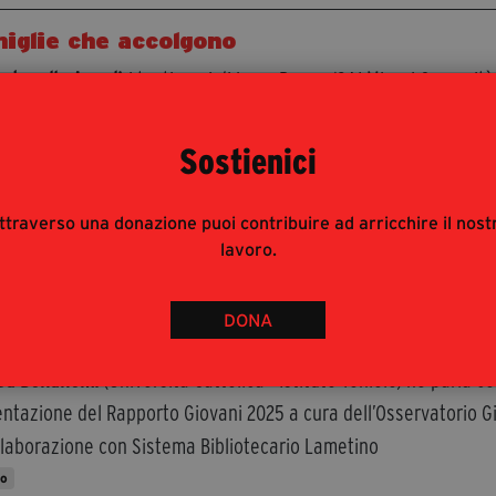
iglie che accolgono
ntonella Agnoli
, i testimoni di Luna Rossa (SAI Minori Comunit
nalista)
luto video del
Cardinale Matteo Maria Zuppi
Sostienici
ntazione del libro a cura dell’Associazione Famiglie Accoglient
nomia
, Altreconomia
ttraverso una donazione puoi contribuire ad arricchire il nost
llaborazione con Sistema Bibliotecario Lametino
lavoro.
to
DONA
ocrazia e partecipazione
ea Bonanomi
(Università Cattolica - Istituto Toniolo) ne parla c
ntazione del Rapporto Giovani 2025 a cura dell’Osservatorio Gio
llaborazione con Sistema Bibliotecario Lametino
to