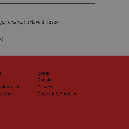
ggi, musica
, La Nave di Teseo
s)
a
Legal
Cookie
olontario
Privacy
artner
Contributi Pubblici