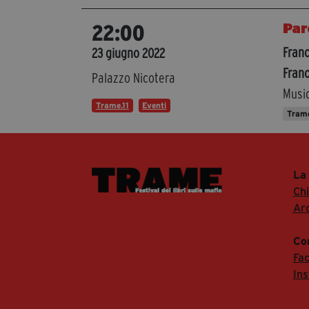
Par
22:00
Franc
23 giugno 2022
Franc
Palazzo Nicotera
Musi
Trame.11
Eventi
Trame
La
Ch
Arc
Co
Fa
In