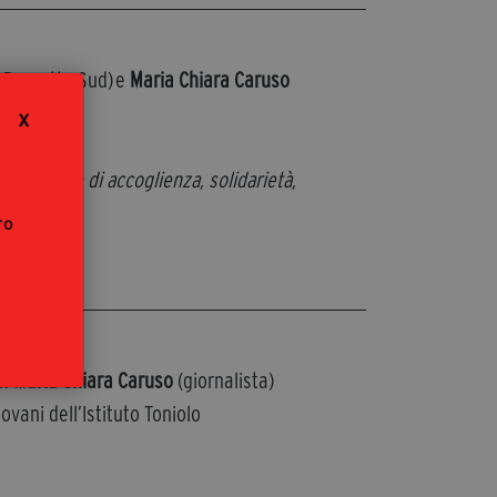
segreteria@tramefestival.it
info@tramefestival.it
+39 346 954 4078
à Progetto Sud) e
Maria Chiara Caruso
X
i,
25 storie di accoglienza, solidarietà,
ro
on
Maria Chiara Caruso
(giornalista)
vani dell’Istituto Toniolo