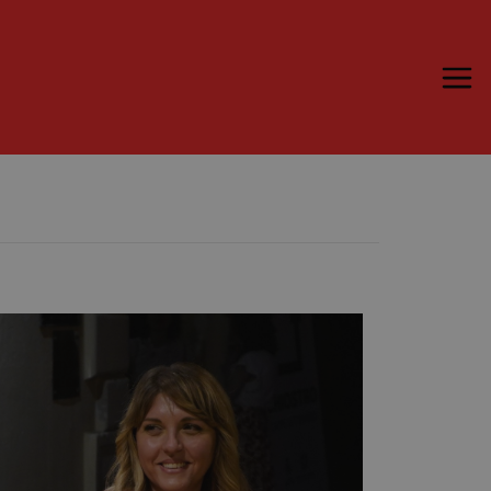
Trame.15
Programma
Ospiti
Libri
Media & Press
News & Kit
Accrediti Stampa
Cartella Stampa
Rassegna Stampa
Partecipa