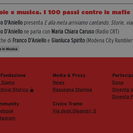
ole e musica. I 100 passi contro le mafie
o D'Aniello
presenta
E alla meta arriviamo cantando. Storie, via
o D’Aniello
ne parla con
Maria Chiara Caruso
(Radio CRT)
che di
Franco D’Aniello
e
Gianluca Spirito
(Modena City Rambler
 in Musica
 Fondazione
Media & Press
Partecip
i Siamo
News
Dona
hivio Storico
Rassegna Stampa
Diventa V
Diventa P
mmunity
Civico Trame
cebook
Via degli Oleandri, 5
stagram