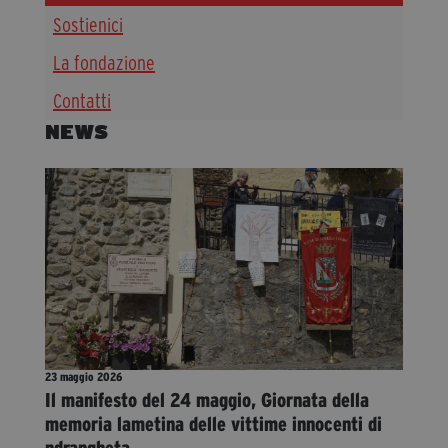
Sostienici
Diventa Partner
Dona
La fondazione
Contatti
NEWS
Fondazione Trame
Chi Siamo
Civico Trame
#Trameascuola
Visioni Civiche
Mostra 3D - Visioni Civiche
Il Diritto di Essere
Archivio Storico
23 maggio 2026
Il manifesto del 24 maggio, Giornata della
memoria lametina delle vittime innocenti di
Contatti
ndrangheta