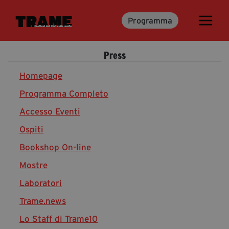
Programma
Trame.15
Programma
Press
Ospiti
Libri
Homepage
Programma Completo
Accesso Eventi
Media & Press
Ospiti
News & Kit
Bookshop On-line
Accrediti Stampa
Cartella Stampa
Mostre
Rassegna Stampa
Laboratori
Trame.news
Lo Staff di Trame10
Partecipa