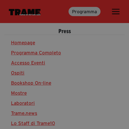
Programma
Trame.15
Programma
Press
Ospiti
Libri
Homepage
Programma Completo
Accesso Eventi
Media & Press
Ospiti
News & Kit
Bookshop On-line
Accrediti Stampa
Cartella Stampa
Mostre
Rassegna Stampa
Laboratori
Trame.news
Lo Staff di Trame10
Partecipa