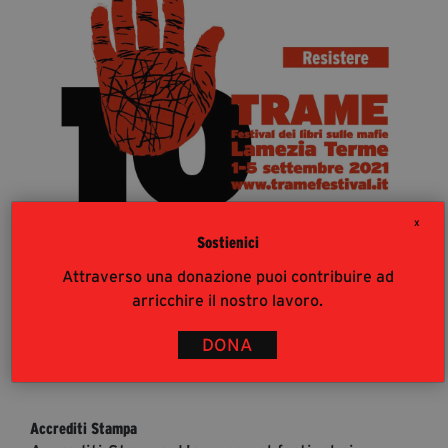
segreteria@tramefestival.it
info@tramefestival.it
+39 346 954 4078
X
Sostienici
Attraverso una donazione puoi contribuire ad
arricchire il nostro lavoro.
DONA
36
%
Accrediti Stampa