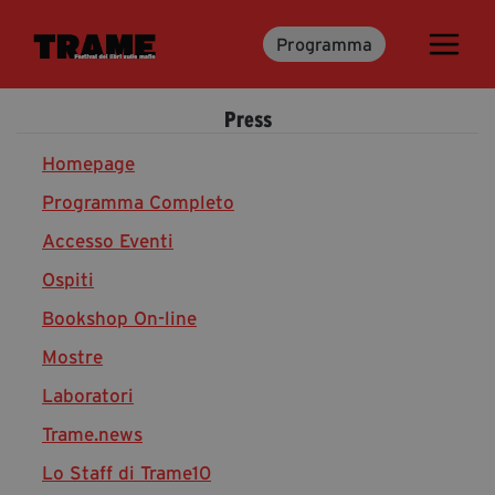
Programma
Trame.15
Programma
Press
Ospiti
Libri
Homepage
Programma Completo
Accesso Eventi
Media & Press
Ospiti
News & Kit
Bookshop On-line
Accrediti Stampa
Cartella Stampa
Mostre
Rassegna Stampa
Laboratori
Trame.news
Lo Staff di Trame10
Partecipa