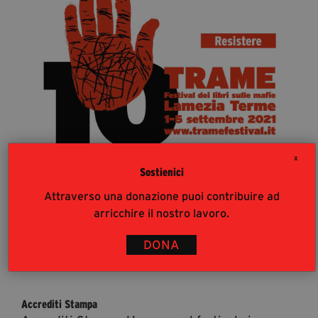
segreteria@tramefestival.it
info@tramefestival.it
+39 346 954 4078
X
Sostienici
Attraverso una donazione puoi contribuire ad
arricchire il nostro lavoro.
DONA
36
%
Accrediti Stampa