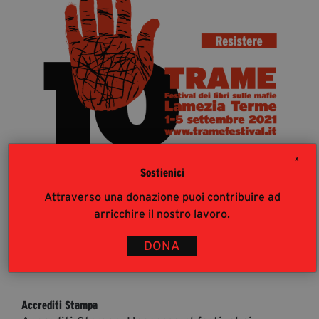
segreteria@tramefestival.it
info@tramefestival.it
+39 346 954 4078
X
Sostienici
Attraverso una donazione puoi contribuire ad
arricchire il nostro lavoro.
DONA
36
%
Accrediti Stampa