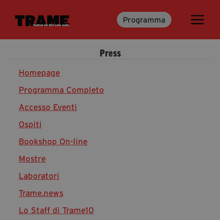
Programma
Trame.15
Programma
Press
Ospiti
Libri
Homepage
Programma Completo
Accesso Eventi
Media & Press
Ospiti
News & Kit
Bookshop On-line
Accrediti Stampa
Cartella Stampa
Mostre
Rassegna Stampa
Laboratori
Trame.news
Lo Staff di Trame10
Partecipa