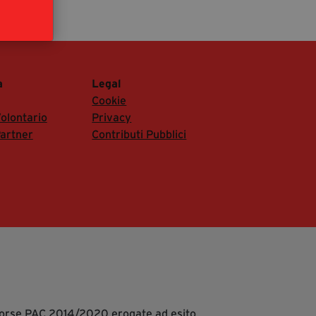
segreteria@tramefestival.it
info@tramefestival.it
+39 346 954 4078
a
Legal
Cookie
olontario
Privacy
artner
Contributi Pubblici
isorse PAC 2014/2020 erogate ad esito