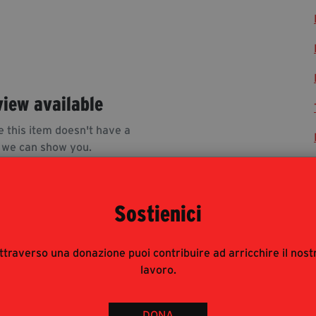
view available
e this item doesn't have a
 we can show you.
Sostienici
ttraverso una donazione puoi contribuire ad arricchire il nost
lavoro.
rnalisti risponde alle modalità di accesso del pubblico
 : è pertanto consigliata prenotazione e obbligatorio
DONA
 ad accreditarsi inviando mail con richiesta