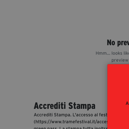
No pre
Hmm... looks lik
preview
A
Accrediti Stampa
Accrediti Stampa. L'accesso al festival ai gio
(https://www.tramefestival.it/accesso-eventi)
green pass. La stampa tutta inoltre è invitata