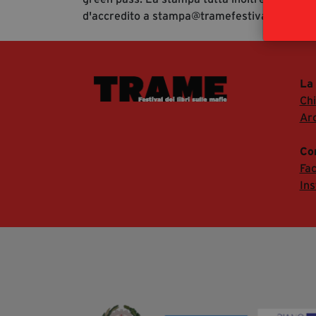
d'accredito a stampa@tramefestival.it al fine
La
Ch
Arc
Co
Fa
In