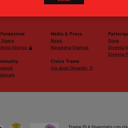
 di accedere alla Sala Stampa del festival.
 Fondazione
Media & Press
Partecip
i Siamo
News
Dona
hivio Storico
Rassegna Stampa
Diventa V
Diventa P
mmunity
Civico Trame
cebook
Via degli Oleandri, 5
stagram
Trame.15 è finanziato con r