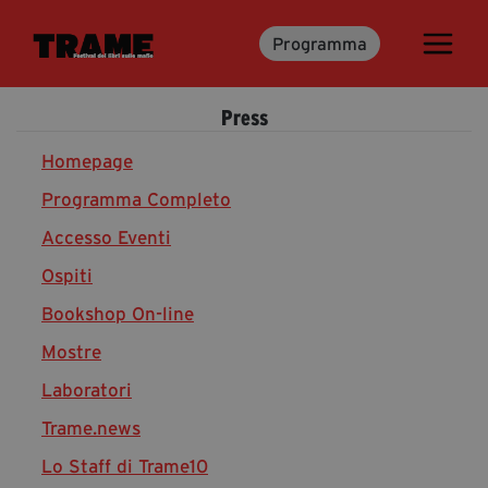
Programma
Trame.15
Programma
Press
Ospiti
Libri
Homepage
Programma Completo
Accesso Eventi
Media & Press
Ospiti
News & Kit
Bookshop On-line
Accrediti Stampa
Cartella Stampa
Mostre
Rassegna Stampa
Laboratori
Trame.news
Lo Staff di Trame10
Partecipa