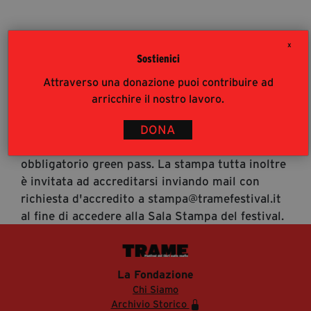
segreteria@tramefestival.it
info@tramefestival.it
X
+39 346 954 4078
Sostienici
Accrediti Stampa
Attraverso una donazione puoi contribuire ad
Accrediti Stampa. L'accesso al festival ai
arricchire il nostro lavoro.
giornalisti risponde alle modalità di accesso del
pubblico (https://www.tramefestival.it/accesso-
DONA
eventi) : è pertanto consigliata prenotazione e
obbligatorio green pass. La stampa tutta inoltre
è invitata ad accreditarsi inviando mail con
richiesta d'accredito a stampa@tramefestival.it
al fine di accedere alla Sala Stampa del festival.
La Fondazione
Chi Siamo
Archivio Storico