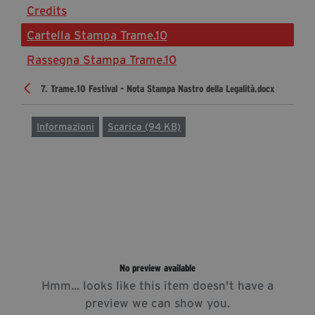
Credits
Diventa Partner
Cartella Stampa Trame.10
Dona
Rassegna Stampa Trame.10
7. Trame.10 Festival - Nota Stampa Nastro della Legalità.docx
Fondazione Trame
Chi Siamo
Informazioni
Scarica (94 KB)
Civico Trame
#Trameascuola
Visioni Civiche
Mostra 3D - Visioni Civiche
Il Diritto di Essere
Archivio Storico
No preview available
Hmm... looks like this item doesn't have a
Contatti
preview we can show you.