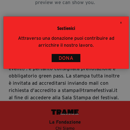
preview we can show you.
segreteria@tramefestival.it
info@tramefestival.it
+39 346 954 4078
X
Sostienici
Attraverso una donazione puoi contribuire ad
Accrediti Stampa
arricchire il nostro lavoro.
Accrediti Stampa. L'accesso al festival ai
giornalisti risponde alle modalità di accesso del
DONA
pubblico (https://www.tramefestival.it/accesso-
eventi) : è pertanto consigliata prenotazione e
obbligatorio green pass. La stampa tutta inoltre
è invitata ad accreditarsi inviando mail con
richiesta d'accredito a stampa@tramefestival.it
al fine di accedere alla Sala Stampa del festival.
La Fondazione
Chi Siamo