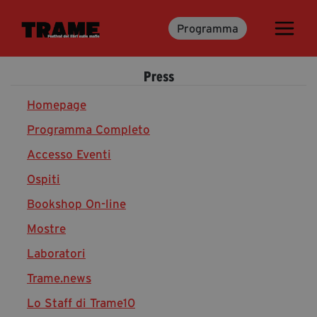
Programma
Trame.15
Programma
Press
Ospiti
Libri
Homepage
Programma Completo
Accesso Eventi
Media & Press
Ospiti
News & Kit
Bookshop On-line
Accrediti Stampa
Cartella Stampa
Mostre
Rassegna Stampa
Laboratori
Trame.news
Lo Staff di Trame10
Partecipa