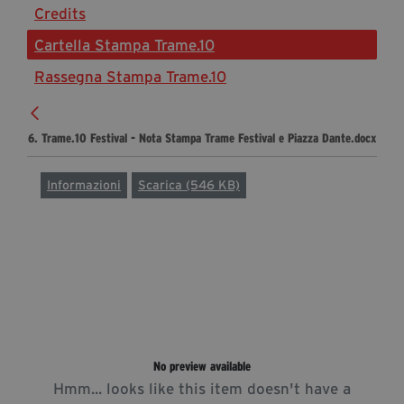
Credits
Diventa Partner
Cartella Stampa Trame.10
Dona
Rassegna Stampa Trame.10
Fondazione Trame
6. Trame.10 Festival - Nota Stampa Trame Festival e Piazza Dante.docx
Chi Siamo
Civico Trame
Informazioni
Scarica (546 KB)
#Trameascuola
Visioni Civiche
Mostra 3D - Visioni Civiche
Il Diritto di Essere
Archivio Storico
No preview available
Contatti
Hmm... looks like this item doesn't have a