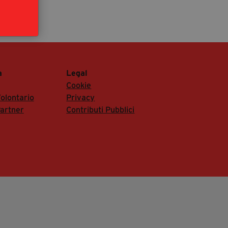
segreteria@tramefestival.it
info@tramefestival.it
+39 346 954 4078
a
Legal
Cookie
olontario
Privacy
artner
Contributi Pubblici