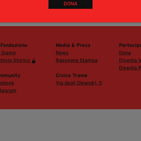
DONA
 ad accreditarsi inviando mail con richiesta
 di accedere alla Sala Stampa del festival.
 Fondazione
Media & Press
Partecip
i Siamo
News
Dona
hivio Storico
Rassegna Stampa
Diventa V
Diventa P
mmunity
Civico Trame
cebook
Via degli Oleandri, 5
stagram