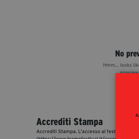
No pre
Hmm... looks lik
preview
A
Accrediti Stampa
Accrediti Stampa. L'accesso al festival ai gio
(https://www.tramefestival.it/accesso-eventi)