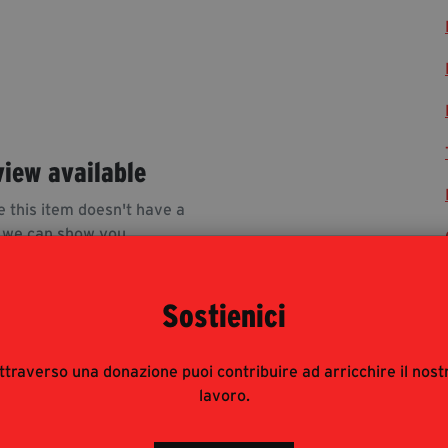
view available
e this item doesn't have a
 we can show you.
Sostienici
ttraverso una donazione puoi contribuire ad arricchire il nost
lavoro.
rnalisti risponde alle modalità di accesso del pubblico
 : è pertanto consigliata prenotazione e obbligatorio