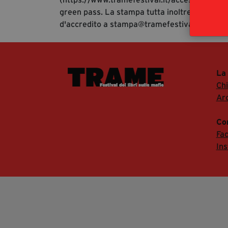
green pass. La stampa tutta inoltre è invitata
d'accredito a stampa@tramefestival.it al fine
La
Ch
Arc
Co
Fa
In