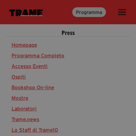
Programma
Trame.15
Programma
Press
Ospiti
Libri
Homepage
Programma Completo
Accesso Eventi
Media & Press
Ospiti
News & Kit
Bookshop On-line
Accrediti Stampa
Cartella Stampa
Mostre
Rassegna Stampa
Laboratori
Trame.news
Lo Staff di Trame10
Partecipa