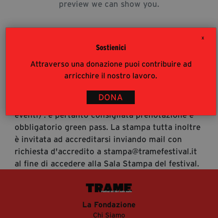
preview we can show you.
segreteria@tramefestival.it
info@tramefestival.it
+39 346 954 4078
X
Sostienici
Attraverso una donazione puoi contribuire ad
Accrediti Stampa
arricchire il nostro lavoro.
Accrediti Stampa. L'accesso al festival ai
giornalisti risponde alle modalità di accesso del
DONA
pubblico (https://www.tramefestival.it/accesso-
eventi) : è pertanto consigliata prenotazione e
obbligatorio green pass. La stampa tutta inoltre
è invitata ad accreditarsi inviando mail con
richiesta d'accredito a stampa@tramefestival.it
al fine di accedere alla Sala Stampa del festival.
La Fondazione
Chi Siamo