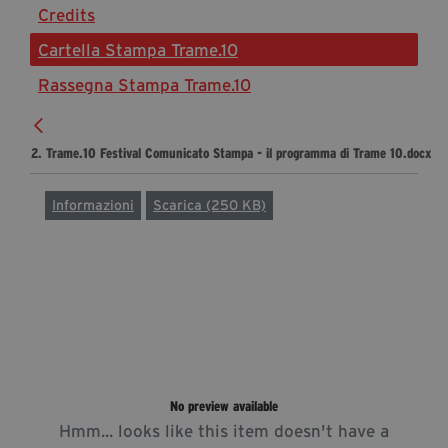
Credits
Diventa Partner
Cartella Stampa Trame.10
Dona
Rassegna Stampa Trame.10
Fondazione Trame
2. Trame.10 Festival Comunicato Stampa - il programma di Trame 10.docx
Chi Siamo
Civico Trame
Informazioni
Scarica (250 KB)
#Trameascuola
Visioni Civiche
Mostra 3D - Visioni Civiche
Il Diritto di Essere
Archivio Storico
No preview available
Contatti
Hmm... looks like this item doesn't have a