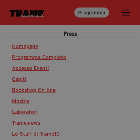
Programma
Trame.15
Programma
Press
Ospiti
Libri
Homepage
Programma Completo
Accesso Eventi
Media & Press
Ospiti
News & Kit
Bookshop On-line
Accrediti Stampa
Cartella Stampa
Mostre
Rassegna Stampa
Laboratori
Trame.news
Lo Staff di Trame10
Partecipa