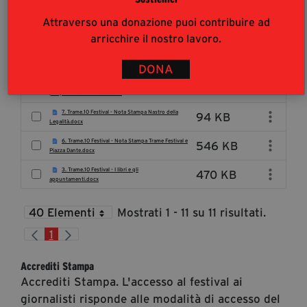
468 KB
1. Trame.10 Festival Nota di Giovanni Tizian_.docx
Attraverso una donazione puoi contribuire ad
612 KB
Trame.10-logo1-jpg.jpg
arricchire il nostro lavoro.
244 KB
Trame.10-logo1.png
DONA
2. Trame.10 Festival Comunicato Stampa - il
250 KB
programma di Trame 10.docx
7. Trame.10 Festival - Nota Stampa Nastro della
94 KB
Legalità.docx
6. Trame.10 Festival - Nota Stampa Trame Festival e
546 KB
Piazza Dante.docx
3. Trame.10 Festival - I libri e gli
470 KB
appuntamenti.docx
40 Elementi
Mostrati 1 - 11 su 11 risultati.
Per Page
1
Pagina
Accrediti Stampa
Accrediti Stampa. L'accesso al festival ai
giornalisti risponde alle modalità di accesso del