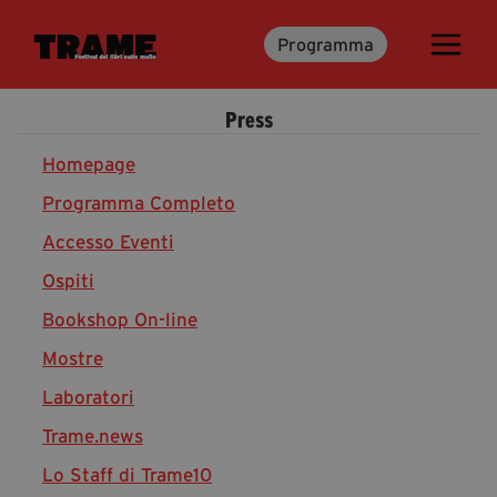
Programma
Trame.15
Programma
Press
Ospiti
Libri
Homepage
Programma Completo
Accesso Eventi
Media & Press
Ospiti
News & Kit
Bookshop On-line
Accrediti Stampa
Cartella Stampa
Mostre
Rassegna Stampa
Laboratori
Trame.news
Lo Staff di Trame10
Partecipa