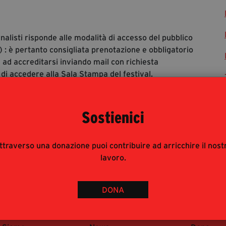
rnalisti risponde alle modalità di accesso del pubblico
 : è pertanto consigliata prenotazione e obbligatorio
 ad accreditarsi inviando mail con richiesta
 di accedere alla Sala Stampa del festival.
Sostienici
ttraverso una donazione puoi contribuire ad arricchire il nost
lavoro.
DONA
 Fondazione
Media & Press
Partecip