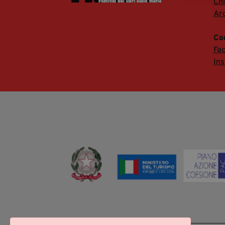
Ch
Arc
Co
Fa
In