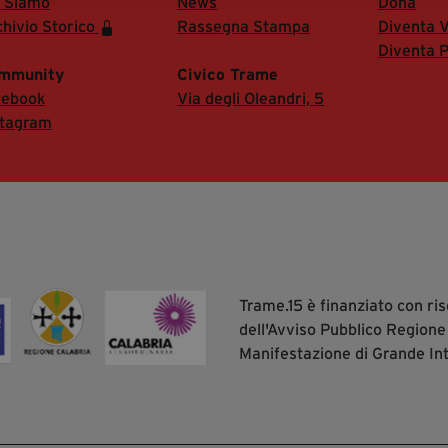
i Siamo
News
Dona
hivio Storico
Rassegna Stampa
Diventa V
Diventa P
mmunity
Civico Trame
cebook
Via degli Oleandri, 5
stagram
Trame.15 è finanziato con r
dell'Avviso Pubblico Regione
Manifestazione di Grande In