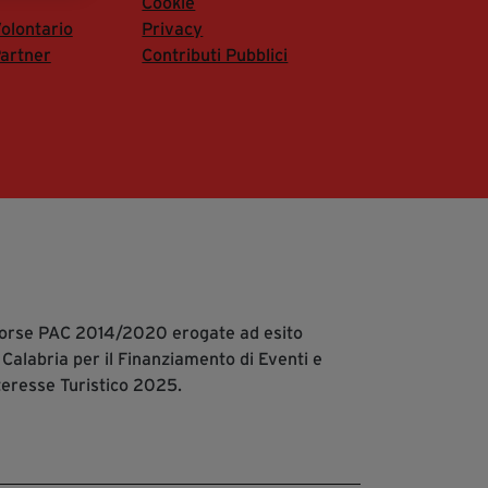
Cookie
segreteria@tramefestival.it
olontario
Privacy
info@tramefestival.it
artner
Contributi Pubblici
+39 346 954 4078
isorse PAC 2014/2020 erogate ad esito
 Calabria per il Finanziamento di Eventi e
teresse Turistico 2025.