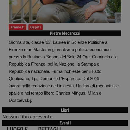
Diventa Partner
Dona
Trame.11
Ospiti
Pietro Mecarozzi
Fondazione Trame
Giornalista, classe '93. Laurea in Scienze Politiche a
Firenze e un Master in giornalismo politico-economico
Chi Siamo
presso la Business School del Sole 24 Ore. Comincia alla
Civico Trame
Repubblica Firenze, poi la Nazione, la Stampa e
#Trameascuola
Repubblica nazionale. Firma inchieste per il Fatto
Visioni Civiche
Quotidiano, Tpi, Domani e L’Espresso. Dal 2019
Mostra 3D - Visioni Civiche
lavora nella redazione de Linkiesta. Un libro di racconti alle
Il Diritto di Essere
spalle e nel tempo libero Charles Mingus, Milan e
Archivio Storico
Dostoevskij.
Libri
Nessun libro presente.
Contatti
Eventi
LUOGO E
DETTAGLI