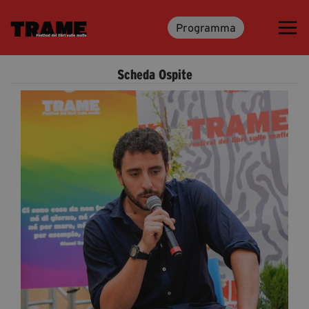
Programma
Trame.15
Programma
Scheda Ospite
Ospiti
Libri
Media & Press
News & Kit
Accrediti Stampa
Cartella Stampa
Rassegna Stampa
Partecipa