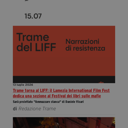
13 luglio 2026
Trame torna al LIFF: il Lamezia International Film Fest
dedica una sezione al Festival dei libri sulle mafie
Sarà proiettato "Ammazzare stanca" di Daniele Vicari
di
Redazione Trame