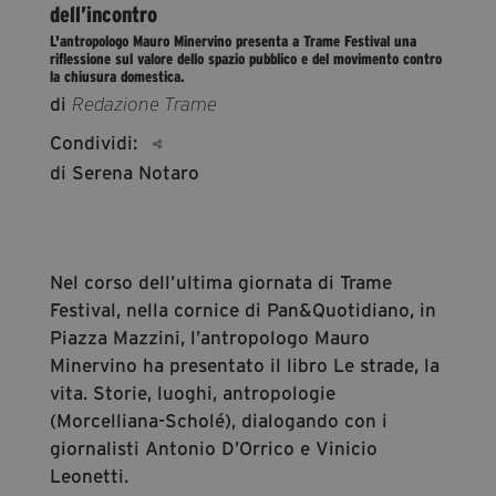
dell’incontro
segreteria@tramefestival.it
L'antropologo Mauro Minervino presenta a Trame Festival una
info@tramefestival.it
riflessione sul valore dello spazio pubblico e del movimento contro
la chiusura domestica.
+39 346 954 4078
di
Redazione Trame
Condividi:
di Serena Notaro
Nel corso dell’ultima giornata di Trame
Festival, nella cornice di Pan&Quotidiano, in
Piazza Mazzini, l’antropologo Mauro
Minervino ha presentato il libro Le strade, la
vita. Storie, luoghi, antropologie
(Morcelliana-Scholé), dialogando con i
giornalisti Antonio D’Orrico e Vinicio
Leonetti.