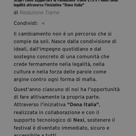
segreteria@tramefestival.it
legalità attraverso l'iniziativa "Dona Italia"
di
Redazione Trame
info@tramefestival.it
+39 346 954 4078
Condividi:
Il cambiamento non è un percorso che si
compie da soli. Nasce dalla condivisione di
ideali, dall'impegno quotidiano e dal
sostegno concreto di una comunità che
crede fermamente nella legalità, nella
cultura e nella forza delle parole come
argine contro ogni forma di mafia.
Quest'anno ciascuno di noi ha l'opportunità
di fare attivamente la propria parte.
Attraverso l'iniziativa
,
"Dona Italia"
realizzata in collaborazione e con il
supporto tecnologico di
, sostenere il
Nexi
festival è diventato immediato, sicuro e
accessibile a tutti.