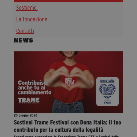
Sostienici
Diventa Partner
Dona
La fondazione
Contatti
NEWS
Fondazione Trame
Chi Siamo
Civico Trame
#Trameascuola
Visioni Civiche
Mostra 3D - Visioni Civiche
Il Diritto di Essere
Archivio Storico
20 giugno 2026
Sostieni Trame Festival con Dona Italia: il tuo
contributo per la cultura della legalità
Contatti
Scopri come supportare la Fondazione Trame ETS e i valori della