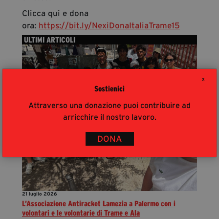
Clicca qui e dona
ora:
https://bit.ly/NexiDonaItaliaTrame15
ULTIMI ARTICOLI
X
Sostienici
Attraverso una donazione puoi contribuire ad
arricchire il nostro lavoro.
DONA
21 luglio 2026
L’Associazione Antiracket Lamezia a Palermo con i
volontari e le volontarie di Trame e Ala