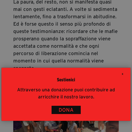
La paura, del resto, non si manifesta quasi
mai con gesti eclatanti. A volte si sedimenta
lentamente, fino a trasformarsi in abitudine.
Ed è forse questo il senso più profondo di
queste testimonianze: ricordare che le mafie
prosperano quando la sopraffazione viene
accettata come normalità e che ogni
percorso di liberazione comincia nel
momento in cui quella normalità viene
spezzata.
X
ULTIMI ARTICOLI
Sostienici
Attraverso una donazione puoi contribuire ad
arricchire il nostro lavoro.
DONA