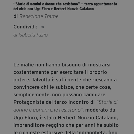
“Storie di uomini e donne che resistono” — terzo appuntamento
segreteria@tramefestival.it
del ciclo con Ugo Floro e Herbert Nunzio Catalano
info@tramefestival.it
di
Redazione Trame
+39 346 954 4078
Condividi:
di Isabella Fazio
Le mafie non hanno bisogno di mostrarsi
costantemente per esercitare il proprio
potere. Talvolta è sufficiente che riescano a
convincere chi le subisce, che certe cose,
semplicemente, non possano cambiare.
Protagonista del terzo incontro di
"Storie di
, moderato da
donne e uomini che resistono”
Ugo Floro, è stato Herbert Nunzio Catalano,
imprenditore reggino che per anni ha subito
le richieste estorsive della 'ndrangheta, fino