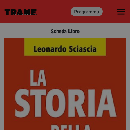
Programma
Trame.15
Programma
Scheda Libro
Ospiti
Libri
Media & Press
News & Kit
Accrediti Stampa
Cartella Stampa
Rassegna Stampa
Partecipa