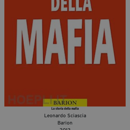
Diventa Partner
Dona
Fondazione Trame
Chi Siamo
Civico Trame
#Trameascuola
Visioni Civiche
Mostra 3D - Visioni Civiche
Il Diritto di Essere
Archivio Storico
La storia della mafia
Leonardo Sciascia
Contatti
Barion
2013