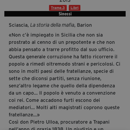
segreteria@tramefestival.it
Trame.3
Libri
info@tramefestival.it
Sinossi
+39 346 954 4078
Sciascia,
, Barion
La storia della mafia
«Non c’è impiegato in Sicilia che non sia
prostrato al cenno di un prepotente e che non
abbia pensato a trarre profitto dal suo ufficio.
Questa generale corruzione ha fatto ricorrere il
popolo a rimedi oltremodo strani e pericolosi. Ci
sono in molti paesi delle fratellanze, specie di
sette che diconsi partiti, senza riunione,
senz’altro legame che quello della dipendenza
da un capo… Il popolo è venuto a convenzione
coi rei. Come accadono furti escono dei
mediatori… Molti alti magistrati coprono queste
fratellanze…»
Così don Pietro Ulloa, procuratore a Trapani
nell’anno di grazia 1838. Un giudizio e un