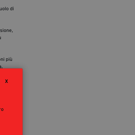
uolo di
nsione,
ù
ni più
a,
bene il
X
ro