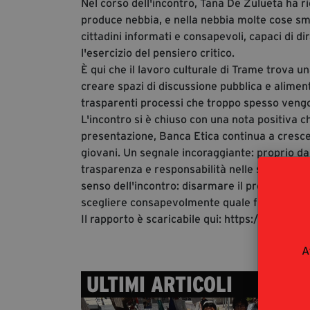
Nel corso dell'incontro, Tana De Zulueta ha r
produce nebbia, e nella nebbia molte cose sme
cittadini informati e consapevoli, capaci di d
l'esercizio del pensiero critico.
È qui che il lavoro culturale di Trame trova u
creare spazi di discussione pubblica e aliment
trasparenti processi che troppo spesso vengo
L'incontro si è chiuso con una nota positiva c
presentazione, Banca Etica continua a crescere
giovani. Un segnale incoraggiante: proprio d
trasparenza e responsabilità nelle scelte eco
senso dell'incontro: disarmare il presente si
scegliere consapevolmente quale futuro contr
Il rapporto è scaricabile qui: https://finanz
A
ULTIMI ARTICOLI