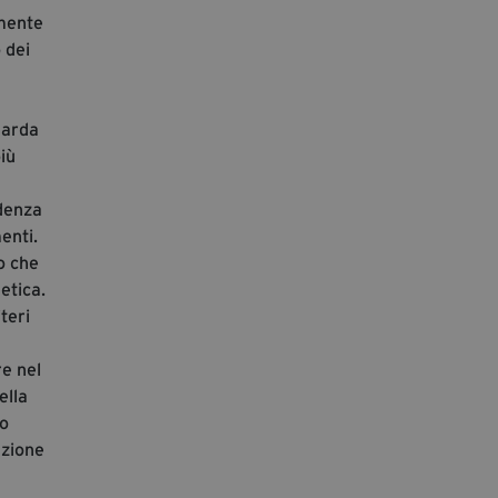
amente
 dei
uarda
iù
idenza
enti.
o che
etica.
teri
e nel
ella
do
azione