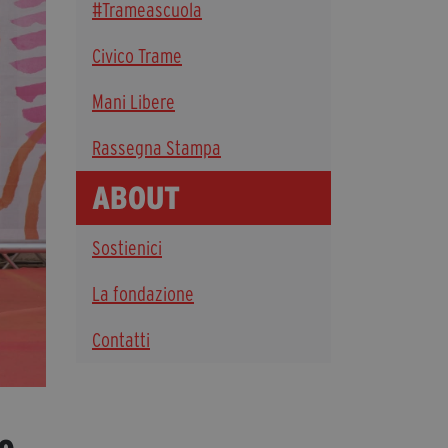
#Trameascuola
Diventa Partner
Civico Trame
Dona
Mani Libere
Fondazione Trame
Rassegna Stampa
Chi Siamo
ABOUT
Civico Trame
#Trameascuola
Sostienici
Visioni Civiche
Mostra 3D - Visioni Civiche
La fondazione
Il Diritto di Essere
Contatti
Archivio Storico
Contatti
e