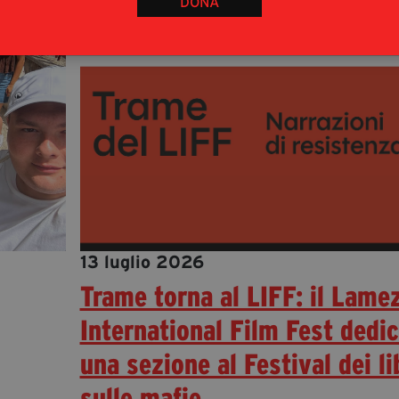
DONA
13 luglio 2026
Trame torna al LIFF: il Lame
International Film Fest dedi
una sezione al Festival dei li
sulle mafie