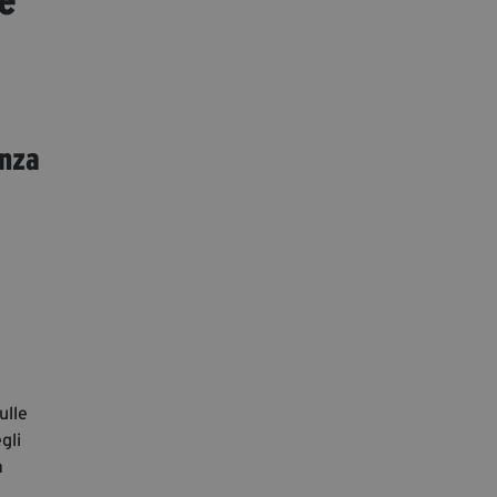
segreteria@tramefestival.it
info@tramefestival.it
+39 346 954 4078
anza
ulle
gli
à