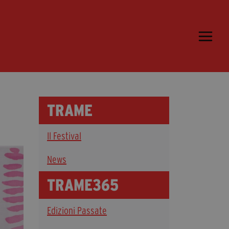
Trame.15
Programma
Ospiti
Libri
TRAME
Media & Press
Il Festival
News & Kit
Accrediti Stampa
News
Cartella Stampa
TRAME365
Rassegna Stampa
Edizioni Passate
Partecipa