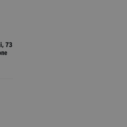
i, 73
one