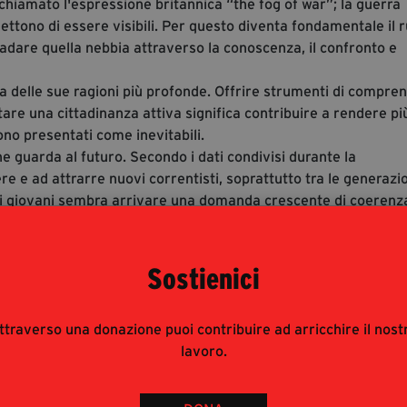
ichiamato l'espressione britannica “the fog of war”; la guerra
ttono di essere visibili. Per questo diventa fondamentale il r
iradare quella nebbia attraverso la conoscenza, il confronto e
na delle sue ragioni più profonde. Offrire strumenti di compre
are una cittadinanza attiva significa contribuire a rendere pi
no presentati come inevitabili.
he guarda al futuro. Secondo i dati condivisi durante la
 e ad attrarre nuovi correntisti, soprattutto tra le generazio
ai giovani sembra arrivare una domanda crescente di coerenz
nomiche e finanziarie. Un messaggio che, in fondo, sintetizza 
gnifica prima di tutto comprendere il mondo in cui viviamo e
ibuire a costruire.
Sostienici
aetica.info/report-zeroarmi-2025/
ttraverso una donazione puoi contribuire ad arricchire il nost
lavoro.