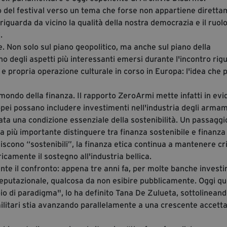
 del festival verso un tema che forse non appartiene dirett
riguarda da vicino la qualità della nostra democrazia e il ruolo
.
e. Non solo sul piano geopolitico, ma anche sul piano della
o degli aspetti più interessanti emersi durante l'incontro rig
 e propria operazione culturale in corso in Europa: l'idea che p
mondo della finanza. Il rapporto ZeroArmi mette infatti in ev
opei possano includere investimenti nell'industria degli armam
ta una condizione essenziale della sostenibilità. Un passaggi
 più importante distinguere tra finanza sostenibile e finanza 
iniscono “sostenibili”, la finanza etica continua a mantenere cri
icamente il sostegno all'industria bellica.
e il confronto: appena tre anni fa, per molte banche investir
reputazionale, qualcosa da non esibire pubblicamente. Oggi qu
 di paradigma", lo ha definito Tana De Zulueta, sottolinean
ilitari stia avanzando parallelamente a una crescente accett