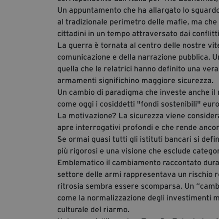
Un appuntamento che ha allargato lo sguardo
al tradizionale perimetro delle mafie, ma che 
cittadini in un tempo attraversato dai conflitti
La guerra è tornata al centro delle nostre vit
comunicazione e della narrazione pubblica. Un
quella che le relatrici hanno definito una vera
armamenti significhino maggiore sicurezza.
Un cambio di paradigma che investe anche il 
come oggi i cosiddetti "fondi sostenibili" eur
La motivazione? La sicurezza viene considera
apre interrogativi profondi e che rende ancora
Se ormai quasi tutti gli istituti bancari si def
più rigorosi e una visione che esclude categor
Emblematico il cambiamento raccontato durant
settore delle armi rappresentava un rischio 
ritrosia sembra essere scomparsa. Un “cambio
come la normalizzazione degli investimenti m
culturale del riarmo.