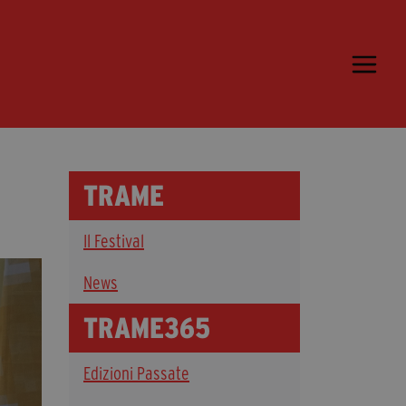
Trame.15
Programma
Ospiti
Libri
TRAME
Media & Press
Il Festival
News & Kit
Accrediti Stampa
News
Cartella Stampa
TRAME365
Rassegna Stampa
Edizioni Passate
Partecipa