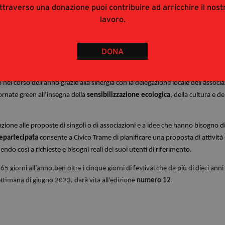
ttraverso una donazione puoi contribuire ad arricchire il nost
lavoro.
e realtà culturali
, e non solo, del territorio, proponendosi come
spazio ape
ione e dibattito.
DONA
 nato un rapporto di collaborazione con l’associazione ambientalista
Legambi
ti calabresi del “rapporto Ecomafia” fotografando le storie e i numeri della
o nel corso dell’anno grazie alla sinergia con la delegazione locale dell’associ
ornate green all’insegna della
sensibilizzazione ecologica
, della cultura e de
ione alle proposte di singoli o di associazioni e a idee che hanno bisogno d
partecipata
consente a Civico Trame di pianificare una proposta di attività
do così a richieste e bisogni reali dei suoi utenti di riferimento.
 giorni all’anno,ben oltre i cinque giorni di festival che da più di dieci anni 
ettimana di giugno 2023, darà vita all'edizione
numero 12
.