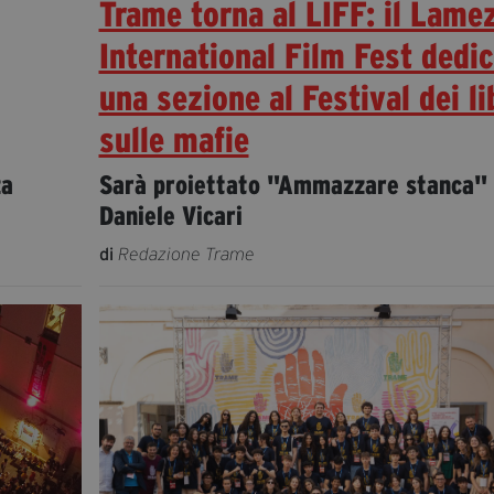
Trame torna al LIFF: il Lame
International Film Fest dedi
una sezione al Festival dei li
sulle mafie
za
Sarà proiettato "Ammazzare stanca" 
Daniele Vicari
di
Redazione Trame