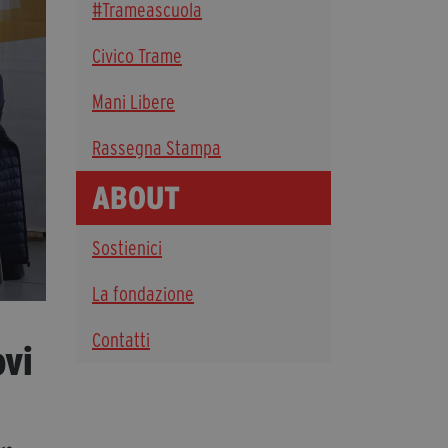
#Trameascuola
Diventa Partner
Civico Trame
Dona
Mani Libere
Fondazione Trame
Rassegna Stampa
Chi Siamo
ABOUT
Civico Trame
#Trameascuola
Sostienici
Visioni Civiche
Mostra 3D - Visioni Civiche
La fondazione
Il Diritto di Essere
Contatti
Archivio Storico
ovi
Contatti