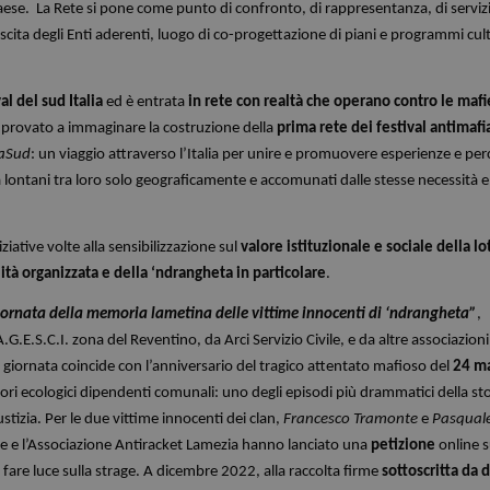
ese. La Rete si pone come punto di confronto, di rappresentanza, di servizi 
ita degli Enti aderenti, luogo di co-progettazione di piani e programmi cult
al del sud Italia
ed è entrata
in rete con realtà che operano contro le mafi
a provato a immaginare la costruzione della
prima rete dei festival antimafi
daSud
: un viaggio attraverso l’Italia per unire e promuovere esperienze e per
ta lontani tra loro solo geograficamente e accomunati dalle stesse necessità e
iziative volte alla sensibilizzazione sul
valore istituzionale e sociale della lo
ità organizzata e della ‘ndrangheta in particolare
.
ornata della memoria lametina delle vittime innocenti di ‘ndrangheta”
,
G.E.S.C.I. zona del Reventino, da Arci Servizio Civile, e da altre associazioni
 giornata coincide con l’anniversario del tragico attentato mafioso del
24 m
ori ecologici dipendenti comunali: uno degli episodi più drammatici della sto
stizia. Per le due vittime innocenti dei clan,
Francesco Tramonte
e
Pasqual
me e l’Associazione Antiracket Lamezia hanno lanciato una
petizione
online 
 fare luce sulla strage. A dicembre 2022, alla raccolta firme
sottoscritta da 