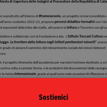
hiesta di riapertura delle indagini al Procuratore della Repubblica di Cat
io soprattutto all’interno di
#trameascuola
, un progetto ormai consolidato 
nell’anno scolastico 2022-23, propone
percorsi didattico-formativi
con l’ob
 ed esponenti della lotta alle mafie, attraverso la
lettura
e l’incontro con gli a
ziative e collaborato con la Fondazione e Ala. L’
Istituto Treccani Cultura
ne
Leggo. Le frontiere della lettura negli Istituti penitenziari minorili”
presso
n grado di aiutare il cammino del reinserimento sociale dei minori detenuti
ltura.
n
, il progetto itinerante dell’accademia per narratori torinese destinato a scri
r la prima volta a Lamezia Terme, e le proiezioni dei documentari della rassegn
 la rivista
Internazionale
, grazie ai quali sono nate occasioni di riflessione e
za di genere, l’immigrazione, la legittimità della violenza di Stato e la liber
ttadinanza per giovani protagonisti Civic Up.
ino del 20 novembre, la Fondazione Trame ha dato vita a
“Da Grande. Giorna
Sostienici
di appuntamenti gratuiti destinati a famiglie e classi scolastiche, con l’obietti
tti dell’infanzia con riferimento alla Convenzione Onu sui diritti dell’infanzia 