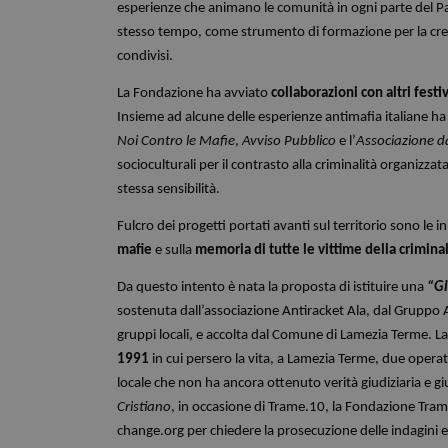
esperienze che animano le comunità in ogni parte del Pa
stesso tempo, come strumento di formazione per la cresc
condivisi.
La Fondazione ha avviato
collaborazioni con altri festiv
Insieme ad alcune delle esperienze antimafia italiane h
Noi Contro le Mafie
,
Avviso Pubblico
e l’
Associazione 
socioculturali per il contrasto alla criminalità organizza
stessa sensibilità.
Fulcro dei progetti portati avanti sul territorio sono le in
mafie
e sulla
memoria di tutte le vittime della criminal
Da questo intento è nata la proposta di istituire una
“Gi
sostenuta dall’associazione Antiracket Ala, dal Gruppo A.
gruppi locali, e accolta dal Comune di Lamezia Terme. La
1991
in cui persero la vita, a Lamezia Terme, due operat
locale che non ha ancora ottenuto verità giudiziaria e giu
Cristiano
, in occasione di Trame.10, la Fondazione Tra
change.org per chiedere la prosecuzione delle indagini e