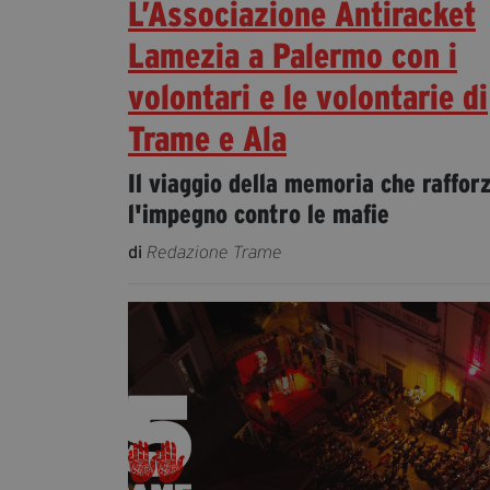
L’Associazione Antiracket
Lamezia a Palermo con i
volontari e le volontarie di
Trame e Ala
Il viaggio della memoria che raffor
l'impegno contro le mafie
di
Redazione Trame