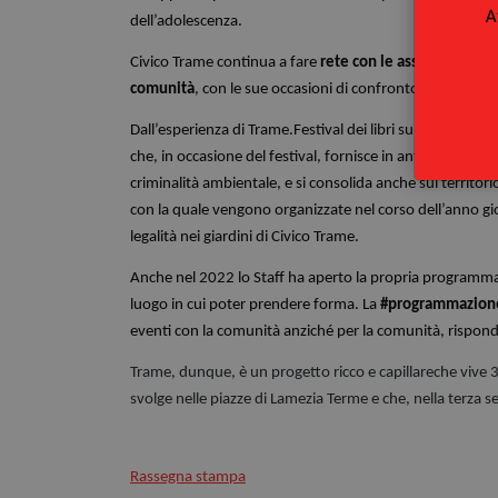
A
dell’adolescenza.
Civico Trame continua a fare
rete con le associazioni e l
comunità
, con le sue occasioni di confronto, partecipaz
Dall’esperienza di Trame.Festival dei libri sulle mafie è
che, in occasione del festival, fornisce in anteprima i da
criminalità ambientale, e si consolida anche sul territori
con la quale vengono organizzate nel corso dell’anno gi
legalità nei giardini di Civico Trame.
Anche nel 2022 lo Staff ha aperto la propria programmaz
luogo in cui poter prendere forma. La
#programmazione
eventi con la comunità anziché per la comunità, risponden
Trame, dunque, è un progetto ricco e capillareche vive 365
svolge nelle piazze di Lamezia Terme e che, nella terza s
Rassegna stampa