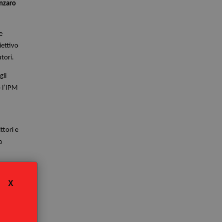
anzaro
e
iettivo
utori.
gli
 l’IPM
ttori e
a
tà di
X
te dei
vo di
e