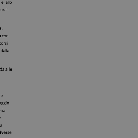
e, allo
urali
e
.
a
con
corsi
 dalla
tta alle
 e
aggio
ria
e
su
diverse