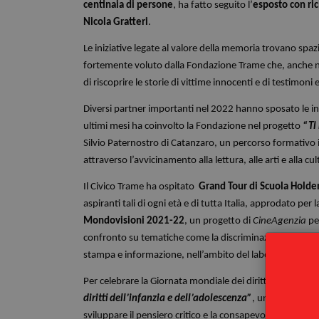
centinaia di persone
, ha fatto seguito l’
esposto con ric
Nicola Gratteri
.
Le iniziative legate al valore della memoria trovano spaz
fortemente voluto dalla Fondazione Trame che, anche 
di riscoprire le storie di vittime innocenti e di testimoni
Diversi partner importanti nel 2022 hanno sposato le ini
ultimi mesi ha coinvolto la Fondazione nel progetto
“Ti 
Silvio Paternostro di Catanzaro, un percorso formativo i
attraverso l’avvicinamento alla lettura, alle arti e alla cu
Il Civico Trame ha ospitato
Grand Tour di Scuola Holde
aspiranti tali di ogni età e di tutta Italia, approdato pe
Mondovisioni 2021-22
, un progetto di
CineAgenzia
per
confronto su tematiche come la discriminazione e la violen
stampa e informazione, nell’ambito del laboratorio di ci
Per celebrare la Giornata mondiale dei diritti del bamb
diritti dell’infanzia e dell’adolescenza”
, un cartellone 
sviluppare il pensiero critico e la consapevolezza sui diri