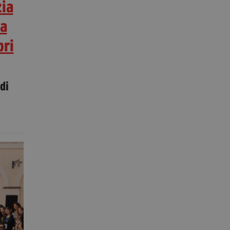
zia
ca
bri
di