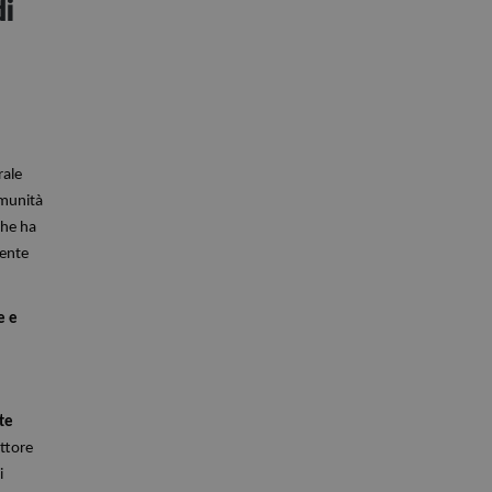
di
segreteria@tramefestival.it
info@tramefestival.it
+39 346 954 4078
rale
omunità
che ha
mente
e e
te
ettore
i