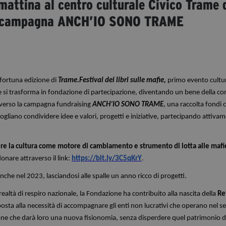
attina al centro culturale Civico Trame 
la campagna ANCH’IO SONO TRAME
 fortuna edizione di
Trame.Festival dei libri sulle mafie,
primo evento cultu
ame si trasforma in fondazione di partecipazione, diventando un bene della c
raverso la campagna fundraising
ANCH’IO SONO TRAME
, una raccolta fondi 
 vogliano condividere idee e valori, progetti e iniziative, partecipando attiva
nere la cultura come motore di cambiamento e strumento di lotta alle mafi
donare attraverso il link:
https://bit.ly/3C5qKrY
.
che nel 2023, lasciandosi alle spalle un anno ricco di progetti.
realtà di respiro nazionale, la Fondazione ha contribuito alla nascita della
Re
osta alla necessità di accompagnare gli enti non lucrativi che operano nel s
izione che darà loro una nuova fisionomia, senza disperdere quel patrimonio d