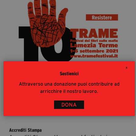
segreteria@tramefestival.it
info@tramefestival.it
+39 346 954 4078
X
Sostienici
Attraverso una donazione puoi contribuire ad
arricchire il nostro lavoro.
DONA
36
%
Accrediti Stampa