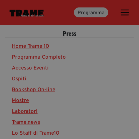
Programma
Trame.15
Martedì 16 Giugno 2026
Press
Ospiti | Trame.15
Libri | Trame.15
Home Trame 10
Programma Completo
Accesso Eventi
Media & Press
Ospiti
News & Kit
Bookshop On-line
Accrediti Stampa | Trame.15
Cartella Stampa
Mostre
Rassegna Stampa
Laboratori
Trame.news
Lo Staff di Trame10
Partecipa