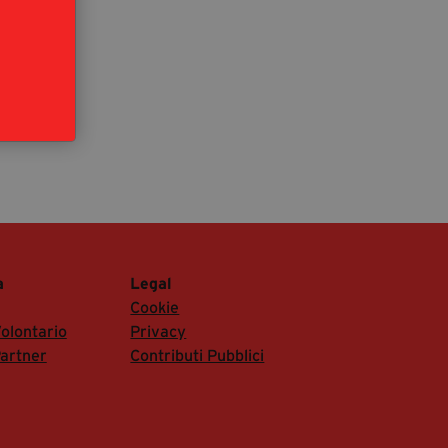
segreteria@tramefestival.it
info@tramefestival.it
+39 346 954 4078
a
Legal
Cookie
olontario
Privacy
artner
Contributi Pubblici