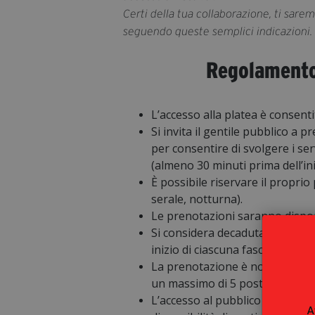
Certi della tua collaborazione, ti sarem
seguendo queste semplici indicazioni.
Regolamento
L’accesso alla platea è consenti
Si invita il gentile pubblico a 
per consentire di svolgere i servi
(almeno 30 minuti prima dell’ini
È possibile riservare il propri
serale, notturna).
Le prenotazioni saranno dispon
Si considera decaduta la preno
inizio di ciascuna fascia di pre
La prenotazione è nominale, è 
un massimo di 5 posti indicando
L’accesso al pubblico sprovvis
A