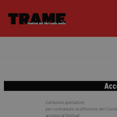
Acc
Carissimo spettatore,
per contrastare la diffusione del Covi
accesso al Festival.