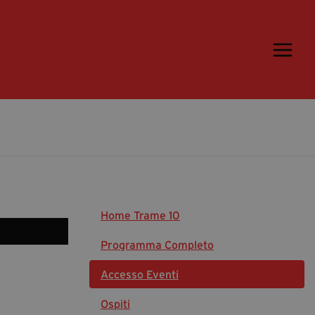
Trame.15
Martedì 16 Giugno 2026
Ospiti | Trame.15
Libri | Trame.15
Media & Press
News & Kit
Home Trame 10
Accrediti Stampa | Trame.15
Cartella Stampa
Programma Completo
Rassegna Stampa
Accesso Eventi
Ospiti
Partecipa