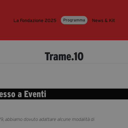
La Fondazione 2025
News & Kit
Programma
Trame.10
esso a Eventi
d19, abbiamo dovuto adattare alcune modalità di