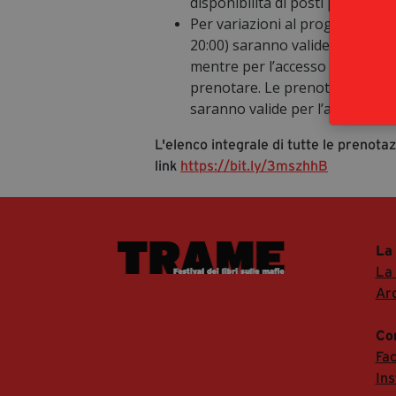
disponibilità di posti per ciasc
Per variazioni al programma : l
20:00) saranno valide per l’acce
mentre per l’accesso all’incontr
prenotare
. Le prenotazioni già
saranno valide per l’accesso agl
L'elenco integrale di tutte le prenotaz
link
https://bit.ly/3mszhhB
La
La
Arc
Co
Fa
In