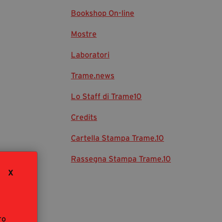
Bookshop On-line
Diventa Partner
Sostienici
Mostre
Laboratori
Fondazione Trame
Trame.news
La fondazione 2025
Lo Staff di Trame10
Civico Trame
Progetto Trame a Scuola
Credits
Progetto Visioni Civiche
Cartella Stampa Trame.10
Mostra 3D - Visioni Civiche
Il Diritto di Essere
Rassegna Stampa Trame.10
Archivio Storico
X
Contatti
ro