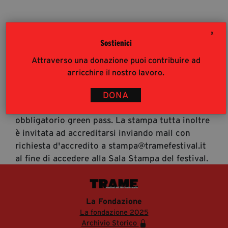
segreteria@tramefestival.it
info@tramefestival.it
X
+39 346 954 4078
Sostienici
Accrediti Stampa
Attraverso una donazione puoi contribuire ad
Accrediti Stampa. L'accesso al festival ai
arricchire il nostro lavoro.
giornalisti risponde alle modalità di accesso del
pubblico (https://www.tramefestival.it/accesso-
DONA
eventi) : è pertanto consigliata prenotazione e
obbligatorio green pass. La stampa tutta inoltre
è invitata ad accreditarsi inviando mail con
richiesta d'accredito a stampa@tramefestival.it
al fine di accedere alla Sala Stampa del festival.
La Fondazione
La fondazione 2025
Archivio Storico