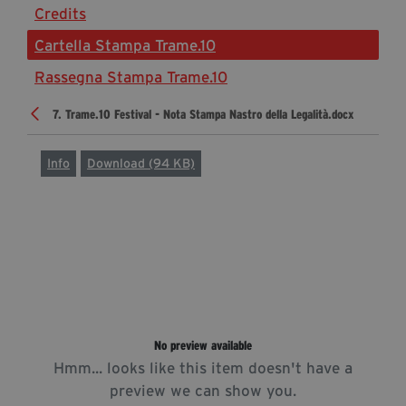
Credits
Diventa Partner
Cartella Stampa Trame.10
Sostienici
Rassegna Stampa Trame.10
7. Trame.10 Festival - Nota Stampa Nastro della Legalità.docx
Fondazione Trame
La fondazione 2025
Info
Download (94 KB)
Civico Trame
Progetto Trame a Scuola
Progetto Visioni Civiche
Mostra 3D - Visioni Civiche
Il Diritto di Essere
Archivio Storico
No preview available
Hmm... looks like this item doesn't have a
Contatti
preview we can show you.