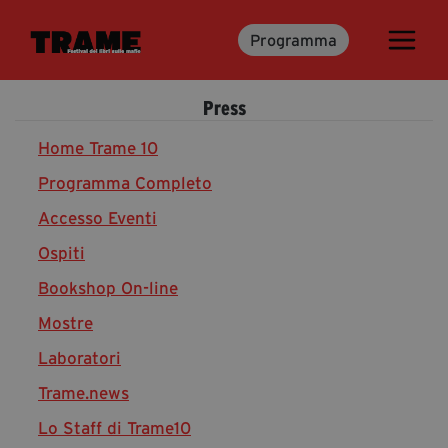
Programma
Trame.15
Martedì 16 Giugno 2026
Press
Ospiti | Trame.15
Libri | Trame.15
Home Trame 10
Programma Completo
Accesso Eventi
Media & Press
Ospiti
News & Kit
Bookshop On-line
Accrediti Stampa | Trame.15
Cartella Stampa
Mostre
Rassegna Stampa
Laboratori
Trame.news
Lo Staff di Trame10
Partecipa