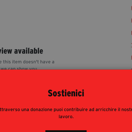
view available
e this item doesn't have a
 we can show you.
Sostienici
ttraverso una donazione puoi contribuire ad arricchire il nost
lavoro.
rnalisti risponde alle modalità di accesso del pubblico
 : è pertanto consigliata prenotazione e obbligatorio