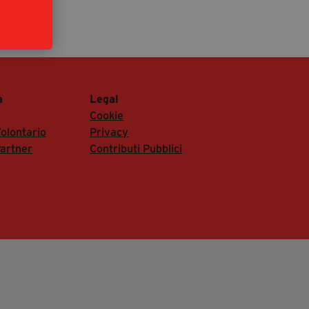
segreteria@tramefestival.it
info@tramefestival.it
+39 346 954 4078
a
Legal
Cookie
olontario
Privacy
artner
Contributi Pubblici