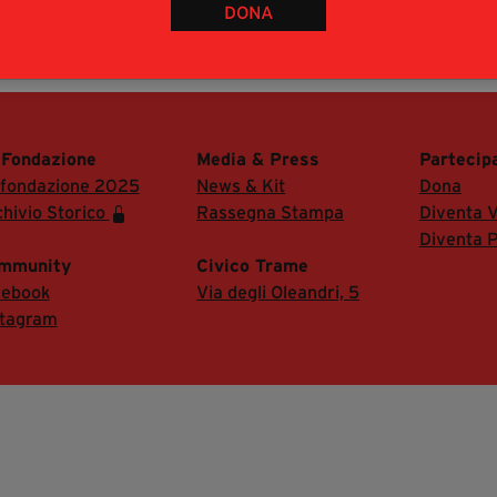
DONA
 ad accreditarsi inviando mail con richiesta
 di accedere alla Sala Stampa del festival.
 Fondazione
Media & Press
Partecip
 fondazione 2025
News & Kit
Dona
hivio Storico
Rassegna Stampa
Diventa V
Diventa P
mmunity
Civico Trame
cebook
Via degli Oleandri, 5
stagram