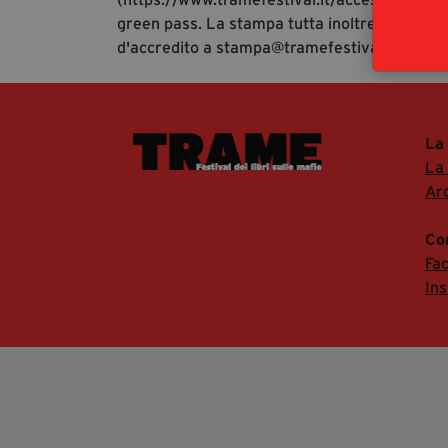
green pass. La stampa tutta inoltre è invitata
d'accredito a stampa@tramefestival.it al fine
La
La
Arc
Co
Fa
In