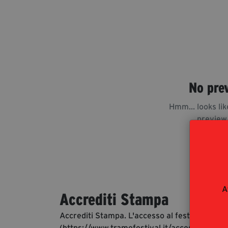
No pre
Hmm... looks lik
preview
A
Accrediti Stampa
Accrediti Stampa. L'accesso al festival ai gio
(https://www.tramefestival.it/accesso-eventi)