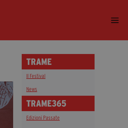
Trame.15
Programma
Ospiti
Libri
TRAME
Media & Press
Il Festival
News & Kit
Accrediti Stampa
News
Cartella Stampa
TRAME365
Rassegna Stampa
Edizioni Passate
Partecipa