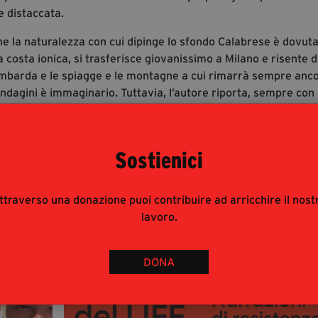
e distaccata.
he la naturalezza con cui dipinge lo sfondo Calabrese è dovuta
la costa ionica, si trasferisce giovanissimo a Milano e risente 
lombarda e le spiagge e le montagne a cui rimarrà sempre anco
 indagini è immaginario. Tuttavia, l’autore riporta, sempre con
e, un episodio in cui uno spettatore lo ringrazia per aver
e preferito. Che sia la Calabria universale, dopo questo fatto
Sostienici
ttraverso una donazione puoi contribuire ad arricchire il nost
lavoro.
DONA