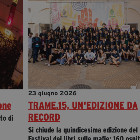
23 giugno 2026
one
TRAME.15, UN'EDIZIONE DA
RECORD
to di
Si chiude la quindicesima edizione del
Festival dei libri sulle mafie: 160 ospit