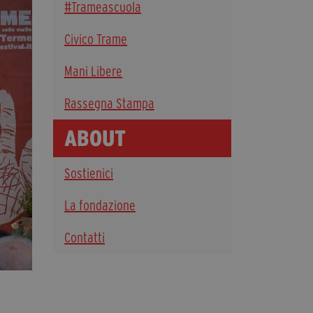
#Trameascuola
Diventa Partner
Civico Trame
Dona
Mani Libere
Fondazione Trame
Rassegna Stampa
Chi Siamo
ABOUT
Civico Trame
#Trameascuola
Sostienici
Visioni Civiche
Mostra 3D - Visioni Civiche
La fondazione
Il Diritto di Essere
Contatti
Archivio Storico
Contatti