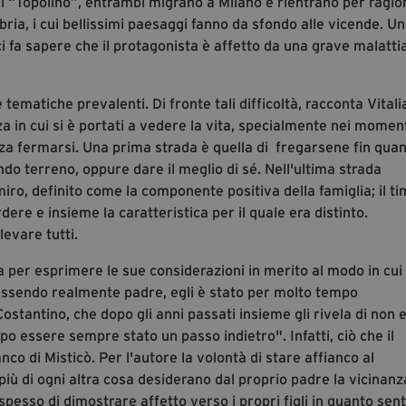
ni “Topolino”, entrambi migrano a Milano e rientrano per ragio
abria, i cui bellissimi paesaggi fanno da sfondo alle vicende. Un
ci fa sapere che il protagonista è affetto da una grave malattia
 tematiche prevalenti. Di fronte tali difficoltà, racconta Vitali
 in cui si è portati a vedere la vita, specialmente nei moment
enza fermarsi. Una prima strada è quella di fregarsene fin qua
o terreno, oppure dare il meglio di sé. Nell'ultima strada
almiro, definito come la componente positiva della famiglia; il t
dere e insieme la caratteristica per il quale era distinto.
levare tutti.
ola per esprimere le sue considerazioni in merito al modo in cui
 essendo realmente padre, egli è stato per molto tempo
stantino, che dopo gli anni passati insieme gli rivela di non 
po essere sempre stato un passo indietro". Infatti, ciò che il
co di Misticò. Per l'autore la volontà di stare affianco al
iù di ogni altra cosa desiderano dal proprio padre la vicinanza
spesso di dimostrare affetto verso i propri figli in quanto sen