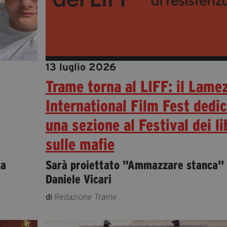
13 luglio 2026
Trame torna al LIFF: il Lame
International Film Fest dedi
una sezione al Festival dei li
sulle mafie
za
Sarà proiettato "Ammazzare stanca" 
Daniele Vicari
di
Redazione Trame