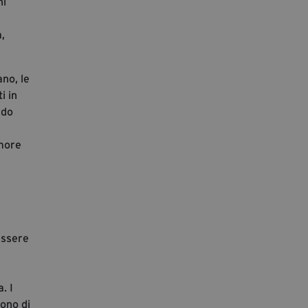
ni
,
ano, le
i in
ndo
imore
essere
. I
tono di