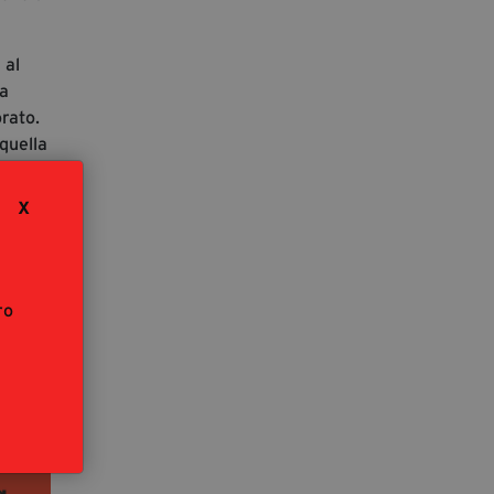
 al
da
rato.
 quella
 per
X
ro