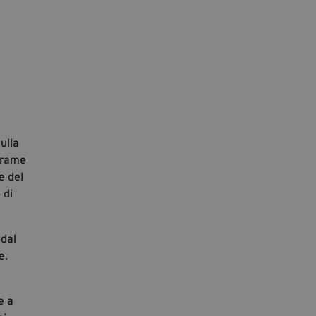
segreteria@tramefestival.it
info@tramefestival.it
+39 346 954 4078
ulla
 Trame
e del
 di
 dal
e.
e a