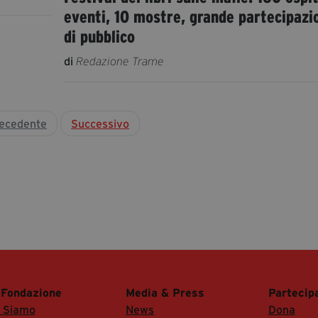
eventi, 10 mostre, grande partecipazi
di pubblico
di
Redazione Trame
ecedente
Successivo
 Fondazione
Media & Press
Partecip
i Siamo
News
Dona