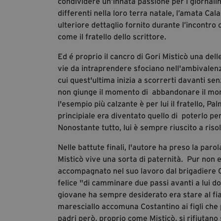
condividere un’innata passione per i giornali
differenti nella loro terra natale, l’amata Cal
ulteriore dettaglio fornito durante l’incontro 
come il fratello dello scrittore.
Ed é proprio il cancro di Gori Misticò una delle
vie da intraprendere sfociano nell'ambivalenza
cui quest'ultima inizia a scorrerti davanti s
non giunge il momento di abbandonare il mond
l'esempio più calzante è per lui il fratello, P
principiale era diventato quello di poterlo per
Nonostante tutto, lui è sempre riuscito a risol
Nelle battute finali, l'autore ha preso la par
Misticò vive una sorta di paternità. Pur non
accompagnato nel suo lavoro dal brigadiere Co
felice "di camminare due passi avanti a lui do
giovane ha sempre desiderato era stare al fian
maresciallo accomuna Costantino ai figli che p
padri però, proprio come Misticò, si rifiutano 