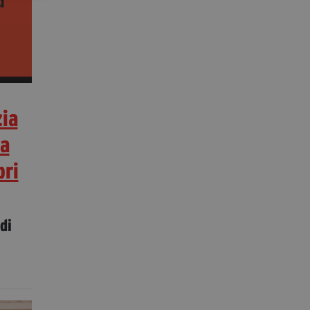
zia
ca
bri
di