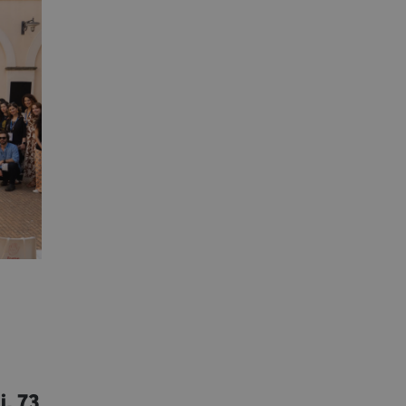
i, 73