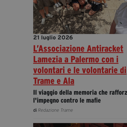
21 luglio 2026
L’Associazione Antiracket
Lamezia a Palermo con i
volontari e le volontarie di
Trame e Ala
Il viaggio della memoria che raffor
l'impegno contro le mafie
di
Redazione Trame