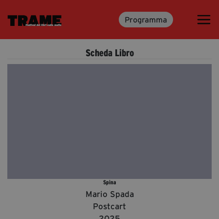
Programma
Trame.15
Programma
Scheda Libro
Ospiti
Libri
Media & Press
News & Kit
Accrediti Stampa
Cartella Stampa
Rassegna Stampa
Spina
Mario Spada
Postcart
Partecipa
2025