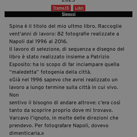
Diventa Partner
Trame.15
Libri
Sinossi
Dona
Spina è il titolo del mio ultmo libro. Raccoglie
vent’anni di lavoro: 82 fotografie realizzate a
Fondazione Trame
Napoli dal 1996 al 2016.
Il lavoro di selezione, di sequenza e disegno del
Chi Siamo
libro è stato realizzato insieme a Patrizio
Civico Trame
Esposito: ha lo scopo di far inciampare quella
#Trameascuola
“maledetta” fotogenia della città.
Visioni Civiche
«Già nel 1996 sapevo che avrei realizzato un
lavoro a lungo termine sulla città in cui vivo.
Mostra 3D - Visioni Civiche
Non
Il Diritto di Essere
sentivo il bisogno di andare altrove: c’era così
Archivio Storico
tanto da scoprire proprio dove mi trovavo.
Varcavo l’ignoto, in molte delle direzioni che
prendevo. Per fotografare Napoli, dovevo
Contatti
dimenticarla.»