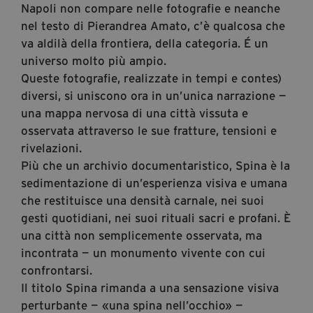
Napoli non compare nelle fotografie e neanche
segreteria@tramefestival.it
nel testo di Pierandrea Amato, c’è qualcosa che
info@tramefestival.it
va aldilà della frontiera, della categoria. É un
+39 346 954 4078
universo molto più ampio.
Queste fotografie, realizzate in tempi e contes)
diversi, si uniscono ora in un’unica narrazione —
una mappa nervosa di una città vissuta e
osservata attraverso le sue fratture, tensioni e
rivelazioni.
Più che un archivio documentaristico, Spina è la
sedimentazione di un’esperienza visiva e umana
che restituisce una densità carnale, nei suoi
gesti quotidiani, nei suoi rituali sacri e profani. È
una città non semplicemente osservata, ma
incontrata — un monumento vivente con cui
confrontarsi.
Il titolo Spina rimanda a una sensazione visiva
perturbante — «una spina nell’occhio» —