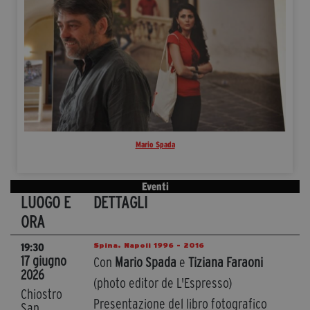
Mario Spada
Eventi
LUOGO E
DETTAGLI
ORA
Spina. Napoli 1996 - 2016
19:30
17 giugno
Con
Mario Spada
e
Tiziana Faraoni
2026
(photo editor de L'Espresso)
Chiostro
Presentazione del libro fotografico
San