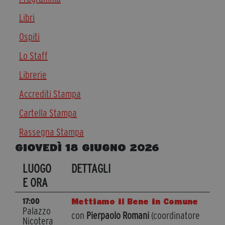
Diventa Partner
Libri
Dona
Ospiti
Lo Staff
Fondazione Trame
Librerie
Chi Siamo
Accrediti Stampa
Civico Trame
Cartella Stampa
#Trameascuola
Visioni Civiche
Rassegna Stampa
Mostra 3D - Visioni Civiche
GIOVEDÌ 18 GIUGNO 2026
Il Diritto di Essere
LUOGO
DETTAGLI
Archivio Storico
E ORA
Mettiamo il Bene in Comune
17:00
Palazzo
Contatti
con
Pierpaolo Romani
(coordinatore
Nicotera