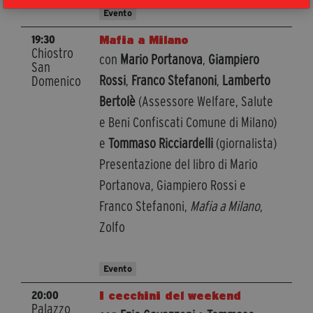
Evento
Mafia a Milano
19:30
Chiostro
con
Mario Portanova
,
Giampiero
San
Rossi
,
Franco Stefanoni
,
Lamberto
Domenico
Bertolè
(Assessore Welfare, Salute
e Beni Confiscati Comune di Milano)
e
Tommaso Ricciardelli
(giornalista)
Presentazione del libro di Mario
Portanova, Giampiero Rossi e
Franco Stefanoni,
Mafia a Milano
,
Zolfo
Evento
I cecchini del weekend
20:00
Palazzo