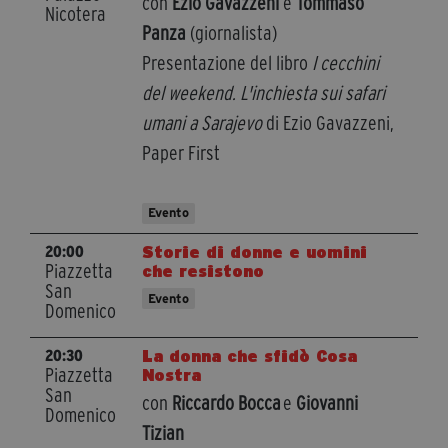
con
Ezio Gavazzeni
e
Tommaso
Nicotera
Panza
(giornalista)
Presentazione del libro
I cecchini
del weekend. L'inchiesta sui safari
umani a Sarajevo
di Ezio Gavazzeni,
Paper First
Evento
Storie di donne e uomini
20:00
Piazzetta
che resistono
San
Evento
Domenico
La donna che sfidò Cosa
20:30
Piazzetta
Nostra
San
con
Riccardo Bocca
e
Giovanni
Domenico
Tizian