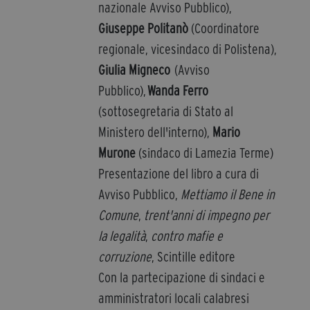
nazionale Avviso Pubblico),
segreteria@tramefestival.it
Giuseppe Politanò
(Coordinatore
info@tramefestival.it
regionale, vicesindaco di Polistena),
+39 346 954 4078
Giulia Migneco
(Avviso
Pubblico),
Wanda Ferro
(sottosegretaria di Stato al
Ministero dell'interno),
Mario
Murone
(sindaco di Lamezia Terme)
Presentazione del libro a cura di
Avviso Pubblico,
Mettiamo il Bene in
Comune
,
trent'anni di impegno per
la legalità
,
contro mafie e
corruzione
, Scintille editore
Con la partecipazione di sindaci e
amministratori locali calabresi