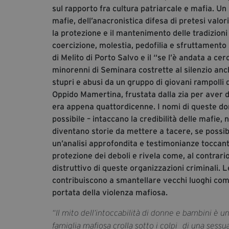
sul rapporto fra cultura patriarcale e mafia. Un 
mafie, dell’anacronistica difesa di pretesi valori
la protezione e il mantenimento delle tradizioni 
coercizione, molestia, pedofilia e sfruttamento
di Melito di Porto Salvo e il “se l’è andata a ce
minorenni di Seminara costrette al silenzio anc
stupri e abusi da un gruppo di giovani rampolli d
Oppido Mamertina, frustata dalla zia per aver 
era appena quattordicenne. I nomi di queste donn
possibile – intaccano la credibilità delle mafie,
diventano storie da mettere a tacere, se possib
un’analisi approfondita e testimonianze toccanti,
protezione dei deboli e rivela come, al contrari
distruttivo di queste organizzazioni criminali. 
contribuiscono a smantellare vecchi luoghi com
portata della violenza mafiosa.
“Il mito dell’intoccabilità di donne e bambini è 
famiglia mafiosa crolla sotto i colpi di una sessu