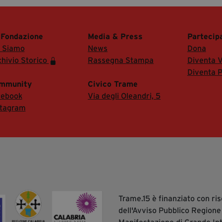
 Fondazione
Media & Press
Partecip
i Siamo
News
Dona
hivio Storico
Rassegna Stampa
Diventa V
Diventa P
mmunity
Civico Trame
cebook
Via degli Oleandri, 5
stagram
Trame.15 è finanziato con r
dell'Avviso Pubblico Regione