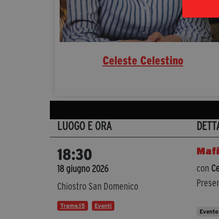
Celeste Celestino
LUOGO E ORA
DETT
Mafi
18:30
con
Ce
18 giugno 2026
Presen
Chiostro San Domenico
Trame.15
Eventi
Evento