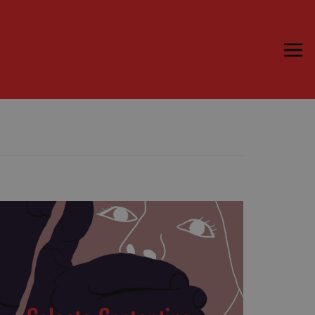
Trame.15
Programma
Ospiti
Libri
Media & Press
News & Kit
Accrediti Stampa
Cartella Stampa
Rassegna Stampa
Partecipa