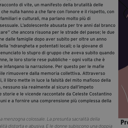
racconto di vite, un manifesto della brutalità delle
 che nulla hanno a che fare con l’onore e il rispetto, con
familiari e culturali, ma parlano molto più di
 sessuale. L’adolescente abusata per tre anni dal branco
rcare” che ancora risuona per le strade del paese; le due
he dalle famiglie dopo aver subito per oltre un anno
ella ’ndrangheta e potentati locali; o la giovane di
denunciato lo stupro di gruppo che aveva subito quando
e, le loro storie rese pubbliche – ogni volta che è
 ne infangano la narrazione. Per questo per le mafie
ile rimuovere dalla memoria collettiva. Attraverso
 il libro mette in luce la falsità del mito mafioso della
o, nessuno sia realmente al sicuro dall’impeto
Le storie e le vicende raccontate da Celeste Costantino
uni e a fornire una comprensione più complessa della
una menzogna colossale. La presunta sacralità della
Pr
alità distorta e abusiva. E le donne subiscono una doppia