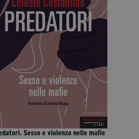
Diventa Partner
Dona
Fondazione Trame
Chi Siamo
Civico Trame
#Trameascuola
Visioni Civiche
Mostra 3D - Visioni Civiche
Il Diritto di Essere
Archivio Storico
Contatti
edatori. Sesso e violenza nelle mafie