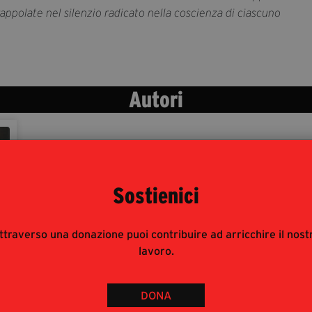
appolate nel silenzio radicato nella coscienza di ciascuno
Autori
Sostienici
ttraverso una donazione puoi contribuire ad arricchire il nost
lavoro.
DONA