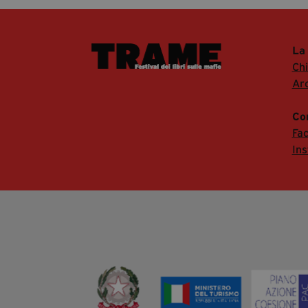
La
Ch
Arc
Co
Fa
In