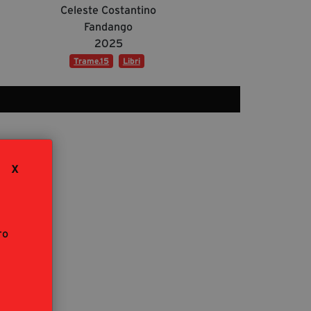
segreteria@tramefestival.it
Celeste Costantino
info@tramefestival.it
Fandango
2025
+39 346 954 4078
Trame.15
Libri
X
ro