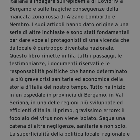
italiana a indagare sull'epidemia di Covid-19 a
segreteria@tramefestival.it
Bergamo e sulle tragiche conseguenze della
info@tramefestival.it
mancata zona rossa di Alzano Lombardo e
+39 346 954 4078
Nembro. I suoi articoli hanno dato origine a una
serie di altre inchieste e sono stati fondamentali
per dare voce ai protagonisti di una vicenda che
da locale è purtroppo diventata nazionale.
Questo libro rimette in fila tutti i passaggi, le
testimonianze, i documenti riservati e le
responsabilità politiche che hanno determinato
la più grave crisi sanitaria ed economica della
storia d'Italia del nostro tempo. Tutto ha inizio
in un ospedale in provincia di Bergamo, in Val
Seriana, in una delle regioni più sviluppate ed
efficienti d'Italia. Il primo, gravissimo errore: il
focolaio del virus non viene isolato. Segue una
catena di altre negligenze, sanitarie e non solo.
La superficialità della politica locale, regionale e