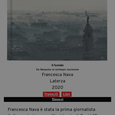
Diventa Partner
Dona
Fondazione Trame
Chi Siamo
Civico Trame
#Trameascuola
Il focolaio
Visioni Civiche
Da Bergamo al contagio nazionale
Mostra 3D - Visioni Civiche
Francesca Nava
Il Diritto di Essere
Laterza
2020
Archivio Storico
Trame.10
Libri
Sinossi
Contatti
Francesca Nava è stata la prima giornalista