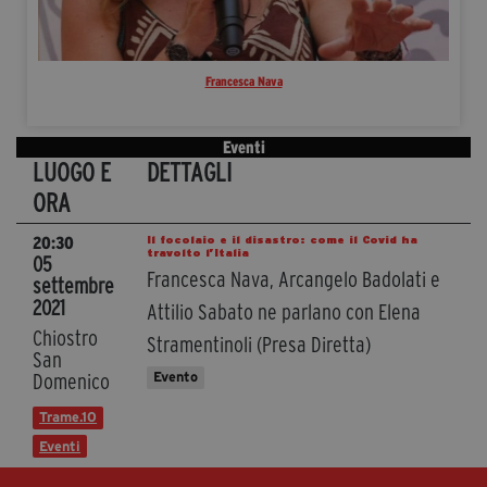
Francesca Nava
Eventi
LUOGO E
DETTAGLI
ORA
Il focolaio e il disastro: come il Covid ha
20:30
travolto l’Italia
05
Francesca Nava, Arcangelo Badolati e
settembre
2021
Attilio Sabato ne parlano con Elena
Chiostro
Stramentinoli (Presa Diretta)
San
Evento
Domenico
Trame.10
Eventi