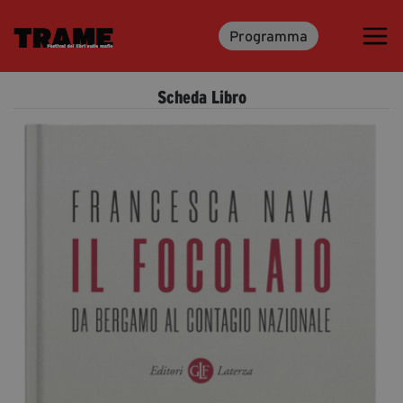
Programma
Trame.15
Programma
Scheda Libro
Ospiti
Libri
Media & Press
News & Kit
Accrediti Stampa
Cartella Stampa
Rassegna Stampa
Partecipa