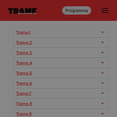
Programma
Trame.15
Programma
Ospiti
Trame.1
Libri
Trame.2
Trame.3
Media & Press
Trame.4
News & Kit
Trame.5
Accrediti Stampa
Trame.6
Cartella Stampa
Rassegna Stampa
Trame.7
Trame.8
Partecipa
Trame.9