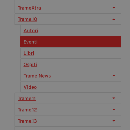
Diventa Partner
TrameXtra
Dona
Trame.10
Autori
Fondazione Trame
Eventi
Chi Siamo
Libri
Civico Trame
Ospiti
#Trameascuola
Visioni Civiche
Trame News
Mostra 3D - Visioni Civiche
Video
Il Diritto di Essere
Trame.11
Archivio Storico
Trame.12
Trame.13
Contatti