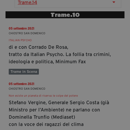
Trame.14
segreteria@tramefestival.it
info@tramefestival.it
Trame.10
+39 346 954 4078
05 settembre 2021
CHIOSTRO SAN DOMENICO
ITALIAN PSYCHO
di e con Corrado De Rosa,
tratto da Italian Psycho. La follia tra crimini,
ideologia e politica, Minimum Fax
Trame in Scena
05 settembre 2021
CHIOSTRO SAN DOMENICO
Non esiste un pianeta di riserva: le colpe del potere
Stefano Vergine, Generale Sergio Costa (già
Ministro per l’Ambiente) ne parlano con
Dominella Trunfio (Mediaset)
con la voce dei ragazzi del clima