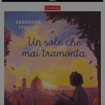
segreteria@tramefestival.it
19 GIUGNO 2026
info@tramefestival.it
+39 346 954 4078