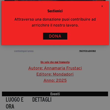
X
Sostienici
Attraverso una donazione puoi contribuire ad
arricchire il nostro lavoro.
DONA
Un sole che mai tramonta
Autore: Annamaria Frustaci
Editore: Mondadori
Anno: 2025
Eventi
LUOGO E
DETTAGLI
ORA