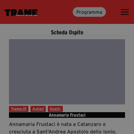
Programma
Trame.15
Programma
Scheda Ospite
Ospiti
Libri
Media & Press
News & Kit
Accrediti Stampa
Cartella Stampa
Rassegna Stampa
Trame.15
Autori
Ospiti
Annamaria Frustaci
Annamaria Frustaci è nata a Catanzaro e
Partecipa
cresciuta a Sant'Andrea Apostolo dello Ionio.