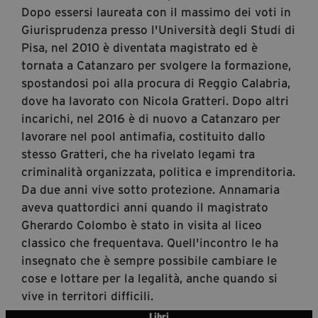
Dopo essersi laureata con il massimo dei voti in
Diventa Partner
Giurisprudenza presso l'Università degli Studi di
Dona
Pisa, nel 2010 è diventata magistrato ed è
tornata a Catanzaro per svolgere la formazione,
spostandosi poi alla procura di Reggio Calabria,
Fondazione Trame
dove ha lavorato con Nicola Gratteri. Dopo altri
incarichi, nel 2016 è di nuovo a Catanzaro per
Chi Siamo
lavorare nel pool antimafia, costituito dallo
Civico Trame
stesso Gratteri, che ha rivelato legami tra
#Trameascuola
criminalità organizzata, politica e imprenditoria.
Visioni Civiche
Da due anni vive sotto protezione. Annamaria
Mostra 3D - Visioni Civiche
aveva quattordici anni quando il magistrato
Il Diritto di Essere
Gherardo Colombo è stato in visita al liceo
classico che frequentava. Quell'incontro le ha
Archivio Storico
insegnato che è sempre possibile cambiare le
cose e lottare per la legalità, anche quando si
vive in territori difficili.
Contatti
Libri