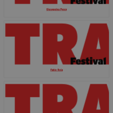
Giuseppina Pesce
Fabio Roia