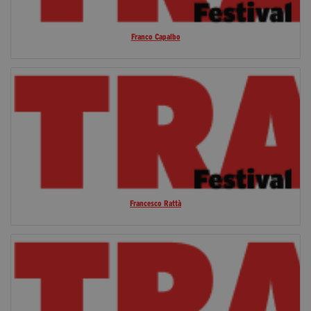
segreteria@tramefestival.it
info@tramefestival.it
Franco Capalbo
+39 346 954 4078
Francesco Rattà