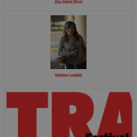
Alice Valeria Oliveri
Valentine Lomellini