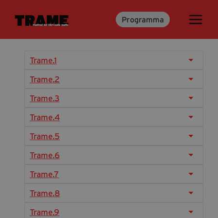
Programma
Trame.15
Programma
Ospiti
Trame.1
Libri
Trame.2
Trame.3
Media & Press
Trame.4
News & Kit
Trame.5
Accrediti Stampa
Trame.6
Cartella Stampa
Rassegna Stampa
Trame.7
Trame.8
Partecipa
Trame.9