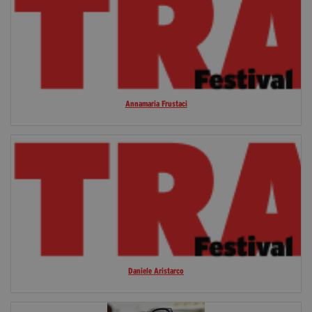
Annamaria Frustaci
Daniele Aristarco