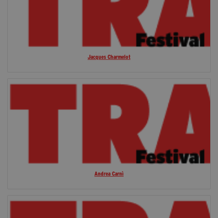
Jacques Charmelot
Andrea Carnì