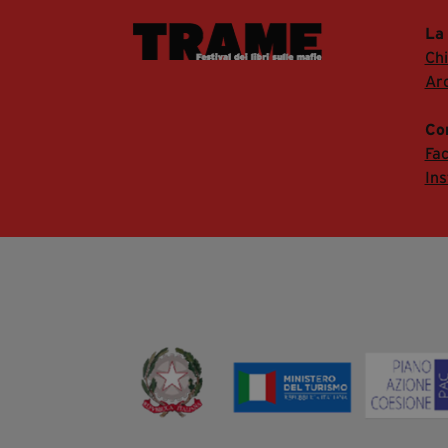
La
Ch
Arc
Co
Fa
In