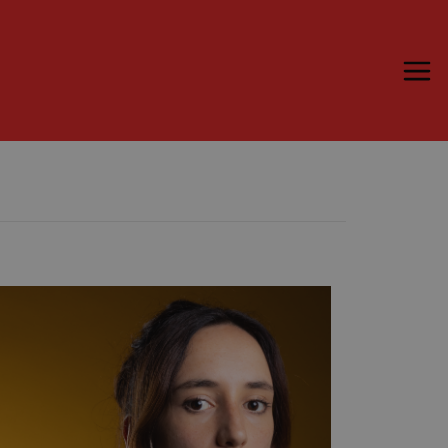
Trame.15
Programma
Ospiti
Libri
Media & Press
News & Kit
Accrediti Stampa
Cartella Stampa
Rassegna Stampa
Partecipa