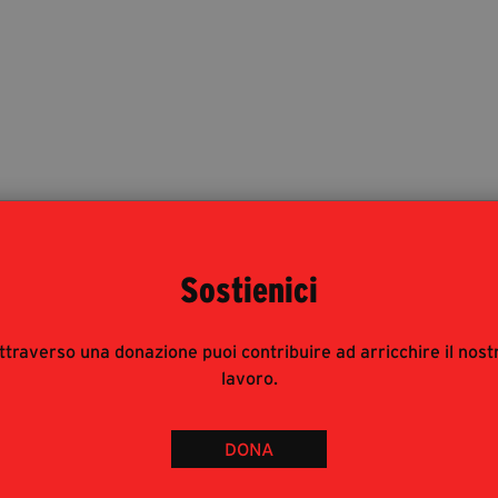
Sostienici
ttraverso una donazione puoi contribuire ad arricchire il nost
lavoro.
DONA