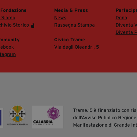
 Fondazione
Media & Press
Partecip
i Siamo
News
Dona
hivio Storico
Rassegna Stampa
Diventa V
Diventa P
mmunity
Civico Trame
cebook
Via degli Oleandri, 5
stagram
Trame.15 è finanziato con r
dell'Avviso Pubblico Regione
Manifestazione di Grande In