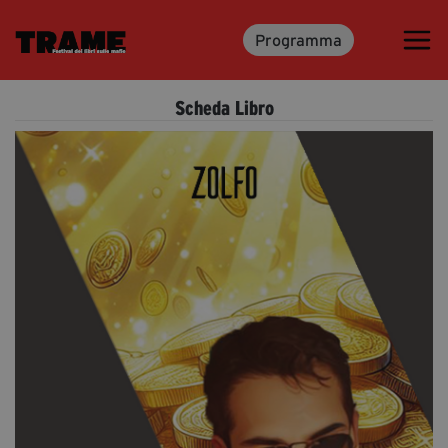
Programma
Trame.15
Programma
Scheda Libro
Ospiti
Libri
Media & Press
News & Kit
Accrediti Stampa
Cartella Stampa
Rassegna Stampa
Partecipa