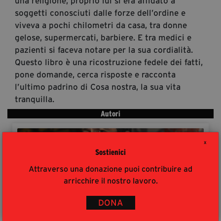
una religione, proprio lui si era affidato a
soggetti conosciuti dalle forze dell’ordine e
viveva a pochi chilometri da casa, tra donne
gelose, supermercati, barbiere. E tra medici e
pazienti si faceva notare per la sua cordialità.
Questo libro è una ricostruzione fedele dei fatti,
pone domande, cerca risposte e racconta
l’ultimo padrino di Cosa nostra, la sua vita
tranquilla.
Autori
X
Sostienici
Attraverso una donazione puoi contribuire ad
arricchire il nostro lavoro.
DONA