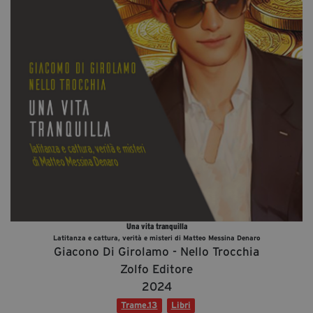
Diventa Partner
Dona
Fondazione Trame
Chi Siamo
Civico Trame
#Trameascuola
Visioni Civiche
Mostra 3D - Visioni Civiche
Il Diritto di Essere
Una vita tranquilla
Archivio Storico
Latitanza e cattura, verità e misteri di Matteo Messina Denaro
Giacono Di Girolamo - Nello Trocchia
Zolfo Editore
2024
Contatti
Trame.13
Libri