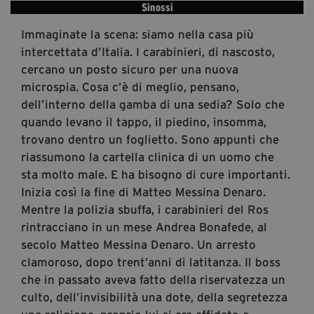
Sinossi
segreteria@tramefestival.it
info@tramefestival.it
Immaginate la scena: siamo nella casa più
+39 346 954 4078
intercettata d’Italia. I carabinieri, di nascosto,
cercano un posto sicuro per una nuova
microspia. Cosa c’è di meglio, pensano,
dell’interno della gamba di una sedia? Solo che
quando levano il tappo, il piedino, insomma,
trovano dentro un foglietto. Sono appunti che
riassumono la cartella clinica di un uomo che
sta molto male. E ha bisogno di cure importanti.
Inizia così la fine di Matteo Messina Denaro.
Mentre la polizia sbuffa, i carabinieri del Ros
rintracciano in un mese Andrea Bonafede, al
secolo Matteo Messina Denaro. Un arresto
clamoroso, dopo trent’anni di latitanza. Il boss
che in passato aveva fatto della riservatezza un
culto, dell’invisibilità una dote, della segretezza