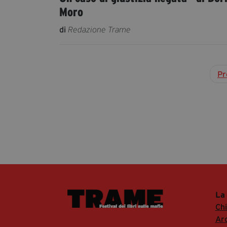
Moro
di
Redazione Trame
Pr
La
Ch
Arc