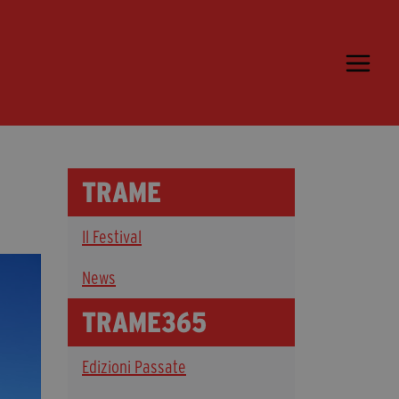
Trame.15
Programma
Ospiti
Libri
TRAME
Media & Press
Il Festival
News & Kit
Accrediti Stampa
News
Cartella Stampa
TRAME365
Rassegna Stampa
Edizioni Passate
Partecipa