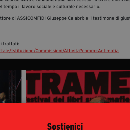
l tempo il lavoro sociale e culturale necessario.
rettore di ASSICOMFIDI Giuseppe Calabrò e il testimone di giust
 trattati:
portale/Istituzione/Commissioni/Attivita?comm=Antimafia
Sostienici