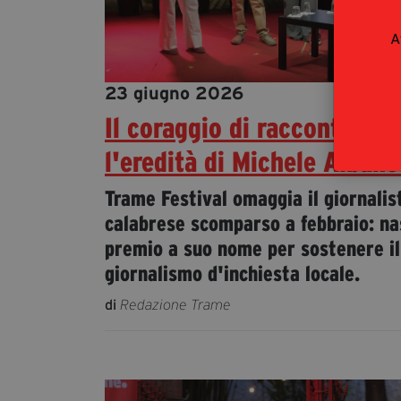
A
23 giugno 2026
Il coraggio di raccontare:
l'eredità di Michele Alban
Trame Festival omaggia il giornalis
calabrese scomparso a febbraio: na
premio a suo nome per sostenere il
giornalismo d'inchiesta locale.
di
Redazione Trame