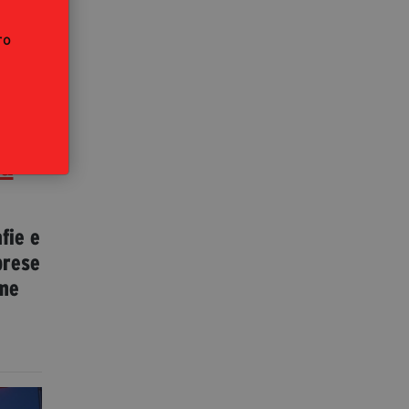
ro
de
su
fie e
brese
ame