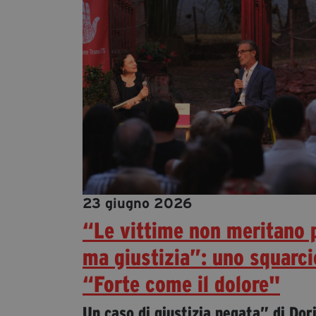
23 giugno 2026
“Le vittime non meritano p
ma giustizia”: uno squarci
“Forte come il dolore"
Un caso di giustizia negata” di Dor