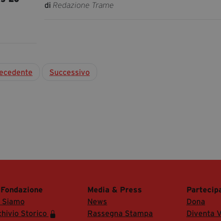
di
Redazione Trame
ecedente
Successivo
 Fondazione
Media & Press
Partecip
i Siamo
News
Dona
hivio Storico
Rassegna Stampa
Diventa V