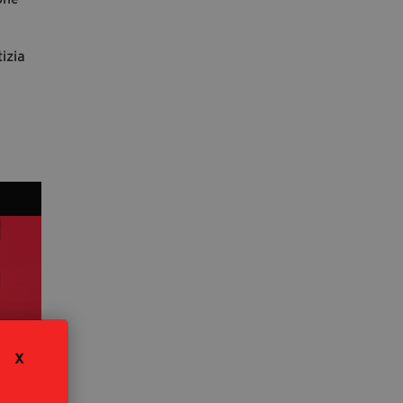
izia
X