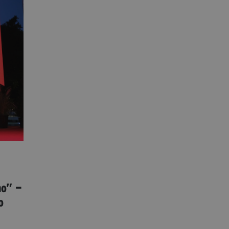
no” —
o